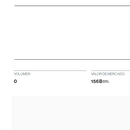
VOLUMEN
VALOR DE MERCADO
0
156B
BRL