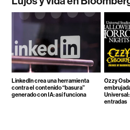
Lujos y vida en Bloomber
LinkedIn crea una herramienta
Ozzy Osbo
contra el contenido “basura”
embrujada
generado con IA: así funciona
Universal:
entradas