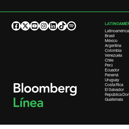
LATINOAMÉ
Latinoamérica
Brasil
México
Argentina
Colombia
Venezuela
Chile
Perú
Ecuador
Panamá
Uruguay
Costa Rica
El Salvador
República Do
Guatemala