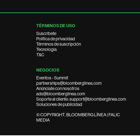
TÉRMINOS DE USO
Suscríbete
Política de privacidad
Términos de suscripción
Tecnología
T&C
NEGOCIOS
Eventos - Summit
partnerships@bloomberglinea.com
Anúnciate con nosotros
ads@bloomberglinea.com
Soporte al cliente: support@bloomberglinea.com
Soluciones de publicidad
© COPYRIGHT, BLOOMBERG LÍNEA | FALIC
MEDIA