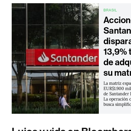
BRASIL
Accion
Santan
dispar
13,9% t
de adq
su mat
La matriz espa
EUR$1.900 mil
de Santander B
La operación 
busca simplific