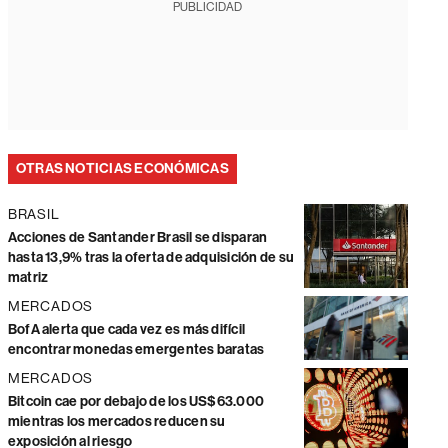
PUBLICIDAD
OTRAS NOTICIAS ECONÓMICAS
BRASIL
Acciones de Santander Brasil se disparan
hasta 13,9% tras la oferta de adquisición de su
matriz
MERCADOS
BofA alerta que cada vez es más difícil
encontrar monedas emergentes baratas
MERCADOS
Bitcoin cae por debajo de los US$63.000
mientras los mercados reducen su
exposición al riesgo