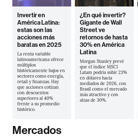
Invertir en
¿En qué invertir?
América Latina:
Gigante de Wall
estas son las
Street ve
acciones más
retornos de hasta
baratas en 2025
30% en América
Latina
La renta variable
latinoamericana ofrece
Morgan Stanley prevé
múltiplos
que el índice MSCI
históricamente bajos en
Latam podría subir 23%
sectores como energía,
en dólares hacia
retail y finanzas. Hay
mediados de 2026, con
que acciones cotizan
Brasil como el mercado
con descuentos
más atractivo y con
superiores al 40%
alzas de 30%.
frente a su promedio
histórico.
Mercados