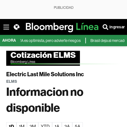
PUBLICIDAD
Ingresar
AHORA
BofA es optimista, pero advierte riesgos
Brasil deja al mercado mundia
Cotización ELMS
Bloomberg Línea
Electric Last Mile Solutions Inc
ELMS
Informacion no
disponible
1D
1M
3M
YTD
1A
3A
5A