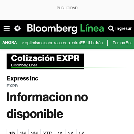
PUBLICIDAD
Ingresar
AHORA
eet por optimismo sobre acuerdo entre EE.UU. e Irán
Pampa Energía dupli
Cotización EXPR
Bloomberg Línea
Express Inc
EXPR
Informacion no
disponible
1D
1M
3M
YTD
1A
3A
5A