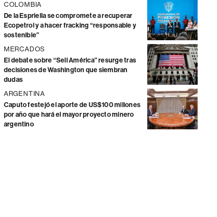
COLOMBIA
De la Espriella se compromete a recuperar
Ecopetrol y a hacer fracking “responsable y
sostenible”
MERCADOS
El debate sobre “Sell América” resurge tras
decisiones de Washington que siembran
dudas
ARGENTINA
Caputo festejó el aporte de US$100 millones
por año que hará el mayor proyecto minero
argentino