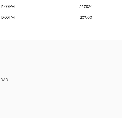
:15:00 PM
257.020
:10:00 PM
257.160
IDAD