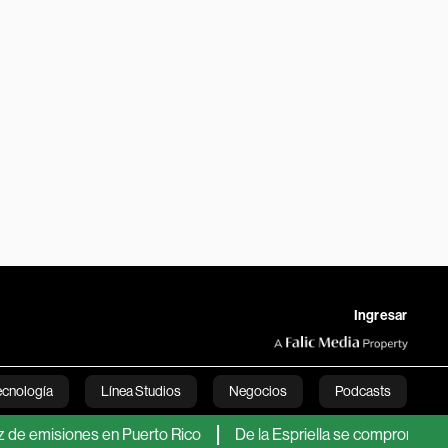
Ingresar
ecnología
Línea Studios
Negocios
Podcasts
iones en Puerto Rico
De la Espriella se compromete a recupera
English