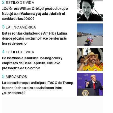
2
ESTILO DE VIDA
¿Quién era William Orbit, el productor que
trabajó con Madonna y ayudó a definir el
sonido de los 2000?
3
LATINOAMÉRICA
Estas son las ciudades de América Latina
donde el calor nocturno hace perder más
horas de sueño
4
ESTILO DE VIDA
De los vinos a la música: los negocios y
empresas de De la Espriella, el nuevo
presidente de Colombia
5
MERCADOS
La consultora que anticipó el TACO de Trump
le pone fecha a otra escalada con Irán:
¿cuándo será?