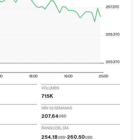
257.370
255.370
253.370
00
18:00
19:00
20:00
VOLUMEN
715K
MÍN. 52 SEMANAS
207.64
USD
RANGO DEL DÍA
-
254.18
260.50
USD
USD