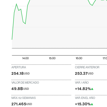
14:00
15:00
16:00
17:
APERTURA
CIERRE ANTERIOR
254.18
253.37
USD
USD
VALOR DE MERCADO
VAR. 1 AÑO
49.8B
+14.82%
USD
MÁX. 52 SEMANAS
VAR. EN EL AÑO
271.465
+15.30%
USD