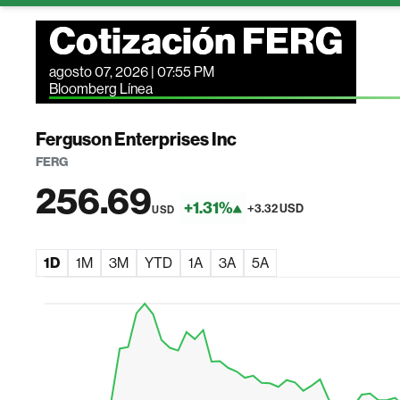
Cotización FERG
agosto 07, 2026 | 07:55 PM
Bloomberg Línea
Ferguson Enterprises Inc
FERG
256.69
+1.31%
+3.32 USD
USD
1D
1M
3M
YTD
1A
3A
5A