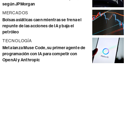
según JPMorgan
MERCADOS
Bolsas asiáticas caen mientras se frena el
repunte de las acciones de IA y baja el
petróleo
TECNOLOGÍA
Meta lanza Muse Code, su primer agente de
programación con IA para competir con
OpenAI y Anthropic