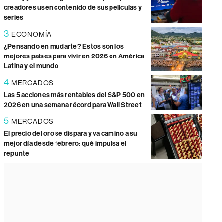
creadores usen contenido de sus películas y
series
3
ECONOMÍA
¿Pensando en mudarte? Estos son los
mejores países para vivir en 2026 en América
Latina y el mundo
4
MERCADOS
Las 5 acciones más rentables del S&P 500 en
2026 en una semana récord para Wall Street
5
MERCADOS
El precio del oro se dispara y va camino a su
mejor día desde febrero: qué impulsa el
repunte