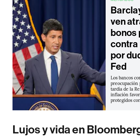
Barcla
ven atr
bonos 
contra 
por du
Fed
Los bancos co
preocupación 
tardía de la R
inflación favo
protegidos con
Lujos y vida en Bloomber