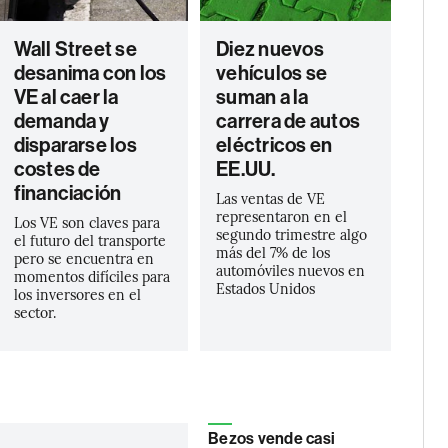
Wall Street se
Diez nuevos
desanima con los
vehículos se
VE al caer la
suman a la
demanda y
carrera de autos
dispararse los
eléctricos en
costes de
EE.UU.
financiación
Las ventas de VE
representaron en el
Los VE son claves para
segundo trimestre algo
el futuro del transporte
más del 7% de los
pero se encuentra en
automóviles nuevos en
momentos difíciles para
Estados Unidos
los inversores en el
sector.
Bezos vende casi