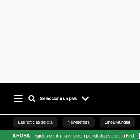
Seleccione un país
Las noticias del día
Newsletters
Línea Mundial
os protegidos contra la inflación por dudas sobre la Fed
AHORA
Bezos
Bloomberg 