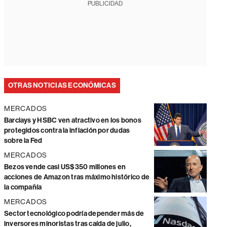
PUBLICIDAD
OTRAS NOTICIAS ECONÓMICAS
MERCADOS
Barclays y HSBC ven atractivo en los bonos
protegidos contra la inflación por dudas
sobre la Fed
MERCADOS
Bezos vende casi US$350 millones en
acciones de Amazon tras máximo histórico de
la compañía
MERCADOS
Sector tecnológico podría depender más de
inversores minoristas tras caída de julio,