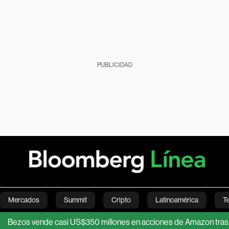
PUBLICIDAD
Mercados
Summit
Cripto
Latinoamérica
T
 vende casi US$350 millones en acciones de Amazon tras máximo 
Green
Economía
Estilo de vida
Mundo
Videos