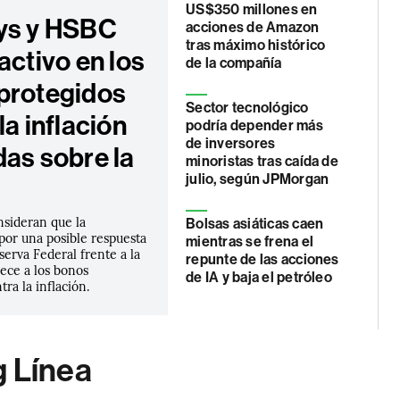
US$350 millones en
ys y HSBC
acciones de Amazon
tras máximo histórico
activo en los
de la compañía
protegidos
Sector tecnológico
la inflación
podría depender más
de inversores
das sobre la
minoristas tras caída de
julio, según JPMorgan
nsideran que la
Bolsas asiáticas caen
por una posible respuesta
mientras se frena el
eserva Federal frente a la
repunte de las acciones
rece a los bonos
de IA y baja el petróleo
tra la inflación.
g Línea