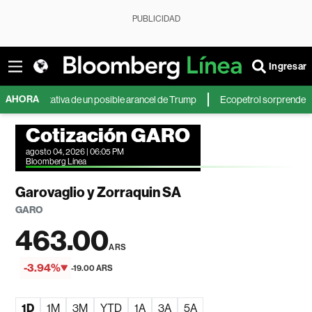
PUBLICIDAD
Ingresar
AHORA
pectativa de un posible arancel de Trump
Ecopetrol sorprende con sus res
Cotización GARO
agosto 04, 2026 | 06:05 PM
Bloomberg Línea
Garovaglio y Zorraquin SA
GARO
463.00
ARS
-3.94%
-19.00 ARS
1D
1M
3M
YTD
1A
3A
5A