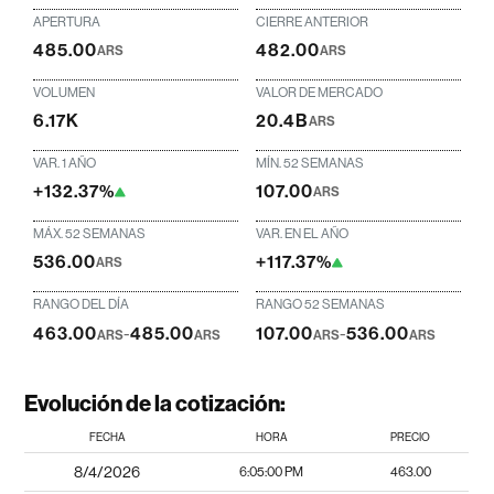
APERTURA
CIERRE ANTERIOR
485.00
482.00
ARS
ARS
VOLUMEN
VALOR DE MERCADO
6.17K
20.4B
ARS
VAR. 1 AÑO
MÍN. 52 SEMANAS
+132.37%
107.00
ARS
MÁX. 52 SEMANAS
VAR. EN EL AÑO
536.00
+117.37%
ARS
RANGO DEL DÍA
RANGO 52 SEMANAS
463.00
-
485.00
107.00
-
536.00
ARS
ARS
ARS
ARS
Evolución de la cotización:
FECHA
HORA
PRECIO
8/4/2026
6:05:00 PM
463.00