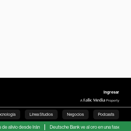
Ingresar
ecnología
Línea Studios
Negocios
Podcasts
io desde Irán
Deutsche Bank ve al oro en una fase explosiva y
English