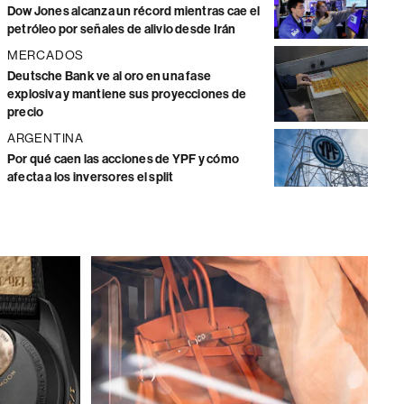
Dow Jones alcanza un récord mientras cae el
petróleo por señales de alivio desde Irán
MERCADOS
Deutsche Bank ve al oro en una fase
explosiva y mantiene sus proyecciones de
precio
ARGENTINA
Por qué caen las acciones de YPF y cómo
afecta a los inversores el split