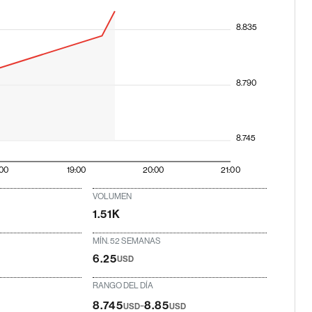
8.835
8.790
8.745
:00
19:00
20:00
21:00
VOLUMEN
1.51K
MÍN. 52 SEMANAS
6.25
USD
RANGO DEL DÍA
-
8.745
8.85
USD
USD