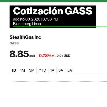
Cotización GASS
agosto 03, 2026 | 07:30 PM
Bloomberg Línea
StealthGas Inc
GASS
8.85
-0.78%
-0.07 USD
USD
1D
1M
3M
YTD
1A
3A
5A