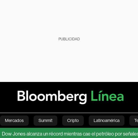
PUBLICIDAD
Mercados
Summit
Cripto
Latinoamérica
T
nes alcanza un récord mientras cae el petróleo por señales de aliv
Green
Economía
Estilo de vida
Mundo
Videos