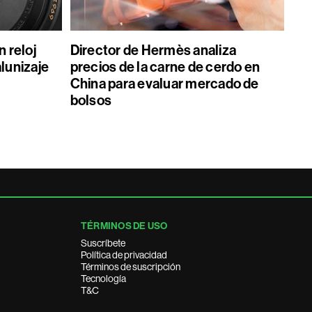
 reloj
Director de Hermès analiza
alunizaje
precios de la carne de cerdo en
China para evaluar mercado de
bolsos
TÉRMINOS DE USO
Suscríbete
Política de privacidad
Términos de suscripción
Tecnología
T&C