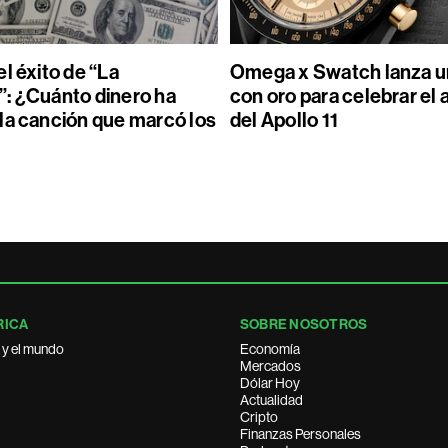
l éxito de “La
Omega x Swatch lanza un
: ¿Cuánto dinero ha
con oro para celebrar el 
la canción que marcó los
del Apollo 11
RICA
SOBRE NOSOTROS
 y el mundo
Economía
Mercados
Dólar Hoy
Actualidad
Cripto
Finanzas Personales