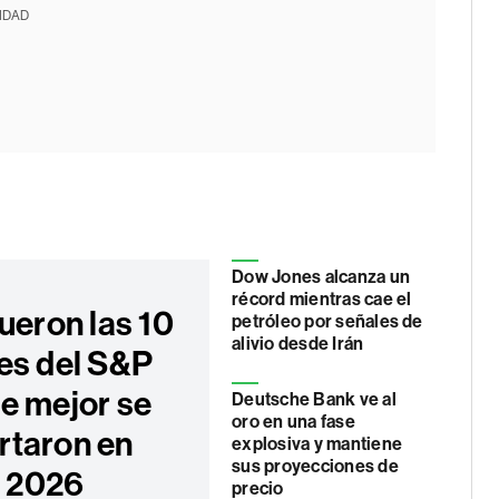
IDAD
Dow Jones alcanza un
récord mientras cae el
ueron las 10
petróleo por señales de
alivio desde Irán
es del S&P
e mejor se
Deutsche Bank ve al
oro en una fase
taron en
explosiva y mantiene
sus proyecciones de
e 2026
precio