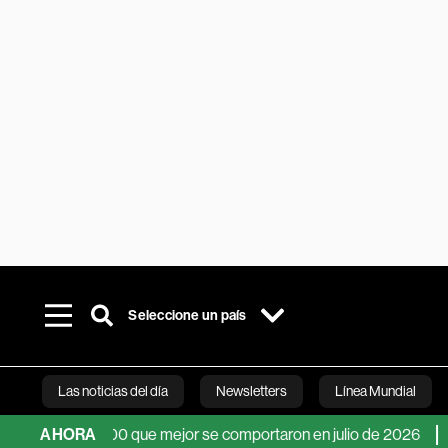
Seleccione un país
Las noticias del día
Newsletters
Línea Mundial
del S&P 500 que mejor se comportaron en julio de 2026
AHORA
Dow Jo
Bloomberg 