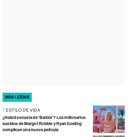
MÁS LEÍDAS
1
ESTILO DE VIDA
¿Habrá secuela de ‘Barbie’? Los millonarios
sueldos de Margot Robbie y Ryan Gosling
complican una nueva película