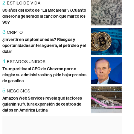
2
ESTILO DE VIDA
30 años del éxito de “La Macarena”: ¿Cuánto
dinero ha generado la canción que marcó los
90?
3
CRIPTO
¿Invertir en criptomonedas? Riesgos y
oportunidades ante la guerra, el petróleo y el
dólar
4
ESTADOS UNIDOS
Trump critica al CEO de Chevron por no
elogiar su administración y pide bajar precios
de gasolina
5
NEGOCIOS
Amazon Web Services revela qué factores
guiarán su futura expansión de centros de
datos en América Latina