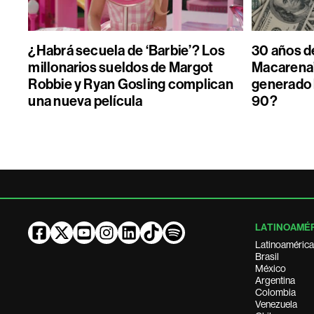
¿Habrá secuela de ‘Barbie’? Los
30 años de
millonarios sueldos de Margot
Macarena”
Robbie y Ryan Gosling complican
generado 
una nueva película
90?
LATINOAMÉ
Latinoamérica
Brasil
México
Argentina
Colombia
Venezuela