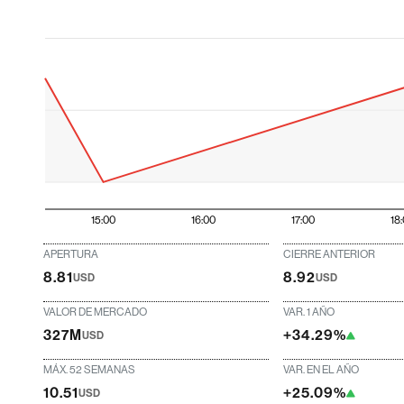
15:00
16:00
17:00
18
APERTURA
CIERRE ANTERIOR
8.81
8.92
USD
USD
VALOR DE MERCADO
VAR. 1 AÑO
327M
+34.29%
USD
MÁX. 52 SEMANAS
VAR. EN EL AÑO
10.51
+25.09%
USD