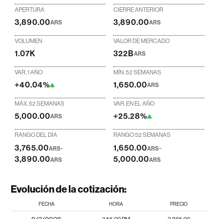
APERTURA
CIERRE ANTERIOR
3,890.00
3,890.00
ARS
ARS
VOLUMEN
VALOR DE MERCADO
1.07K
322B
ARS
VAR. 1 AÑO
MÍN. 52 SEMANAS
+40.04%
1,650.00
ARS
MÁX. 52 SEMANAS
VAR. EN EL AÑO
5,000.00
+25.28%
ARS
RANGO DEL DÍA
RANGO 52 SEMANAS
3,765.00
-
1,650.00
-
ARS
ARS
3,890.00
5,000.00
ARS
ARS
Evolución de la cotización:
FECHA
HORA
PRECIO