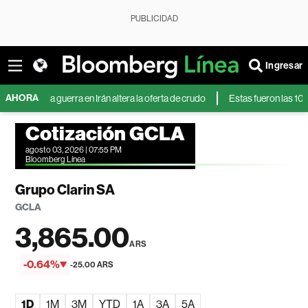
PUBLICIDAD
Ingresar
AHORA
s la guerra en Irán altera la oferta de crudo
Estas fueron las 10 accione
Cotización GCLA
agosto 03, 2026 | 07:55 PM
Bloomberg Línea
Grupo Clarin SA
GCLA
3,865.00
ARS
-0.64%
-25.00 ARS
1D
1M
3M
YTD
1A
3A
5A