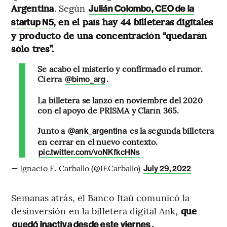
Argentina
. Según
Julián Colombo, CEO de la
en el país hay 44 billeteras digitales
startup N5,
y producto de una concentración “quedarán
sólo tres”.
Se acabó el misterio y confirmado el rumor.
Cierra
.
@bimo_arg
La billetera se lanzó en noviembre del 2020
con el apoyo de PRISMA y Clarín 365.
Junto a
es la segunda billetera
@ank_argentina
en cerrar en el nuevo contexto.
pic.twitter.com/voNKfkcHNs
— Ignacio E. Carballo (@IECarballo)
July 29, 2022
Semanas atrás, el Banco Itaú comunicó la
desinversión en la billetera digital Ank,
que
.
quedó inactiva desde este viernes