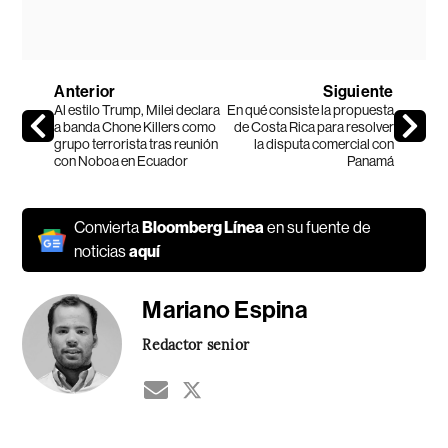
Anterior
Siguiente
Al estilo Trump, Milei declara
En qué consiste la propuesta
a banda Chone Killers como
de Costa Rica para resolver
grupo terrorista tras reunión
la disputa comercial con
con Noboa en Ecuador
Panamá
Convierta
Bloomberg Línea
en su fuente de
noticias
aquí
Mariano Espina
Redactor senior