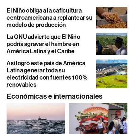
El Niño obliga a la caficultura
centroamericana a replantear su
modelo de producción
La ONU advierte que El Niño
podría agravar el hambre en
América Latina y el Caribe
Así logró este país de América
Latina generar toda su
electricidad con fuentes 100%
renovables
Económicas e internacionales