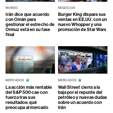
MUNDO
NEGOCIOS
Irán dice que acuerdo
Burger King dispara sus
con Omán para
ventas en EE.UU. con un
gestionar el estrecho de
nuevo Whopper y una
Ormuz está en su fase
promoción de Star Wars
final
MERCADOS
MERCADOS
La acción más rentable
Wall Street cierra a la
del S&P 500 cae con
baja por el repunte del
fuerza tras sus
petróleo y nuevas dudas
resultados: qué
sobre un acuerdo con
preocupa al mercado
Irán