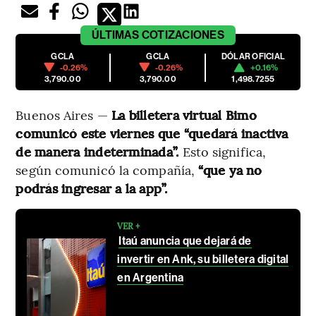
ÚLTIMAS
COTIZACIONES
GCLA
GCLA
DÓLAR OFICIAL
-0.26%
-0.26%
+0.16%
3,790.00
3,790.00
1,498.7255
Buenos Aires —
La billetera virtual Bimo
comunicó este viernes que “quedará inactiva
de manera indeterminada”.
Esto significa,
según comunicó la compañía,
“que ya no
podrás ingresar a la app”.
VER +
Itaú anuncia que dejará de
invertir en Ank, su billetera digital
en Argentina