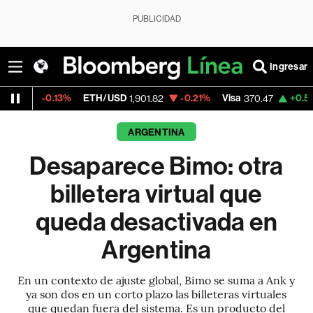
PUBLICIDAD
Ingresar
13%
ETH/USD
-0.21%
Visa
+0.52%
Mercad
1,901.82
370.47
ARGENTINA
Desaparece Bimo: otra
billetera virtual que
queda desactivada en
Argentina
En un contexto de ajuste global, Bimo se suma a Ank y
ya son dos en un corto plazo las billeteras virtuales
que quedan fuera del sistema. Es un producto del