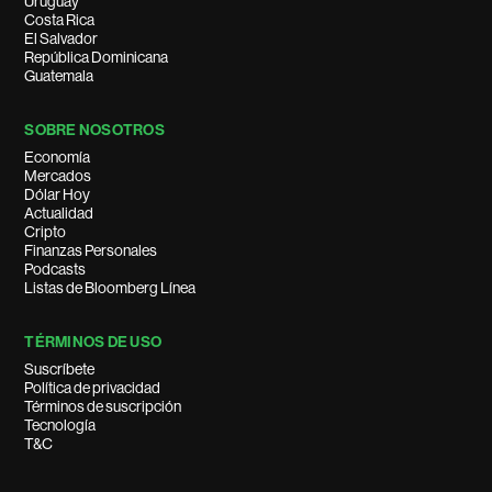
Uruguay
Costa Rica
El Salvador
República Dominicana
Guatemala
SOBRE NOSOTROS
Economía
Mercados
Dólar Hoy
Actualidad
Cripto
Finanzas Personales
Podcasts
Listas de Bloomberg Línea
TÉRMINOS DE USO
Suscríbete
Política de privacidad
Términos de suscripción
Tecnología
T&C