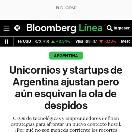
PUBLICIDAD
Ingresar
USD
+0.34%
Visa
-0.13%
MercadoLibre
1,873.768
365.67
1,90
ARGENTINA
Unicornios y startups de
Argentina ajustan pero
aún esquivan la ola de
despidos
CEOs de tecnológicas y emprendedores definen
estrategias para afrontar un nuevo contexto hostil.
¿Por qué no son moneda corriente los recortes