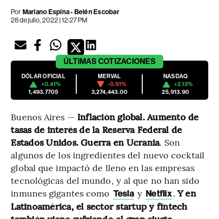
Por
Mariano Espina
-
Belén Escobar
28 de julio, 2022 | 12:27 PM
ÚLTIMAS
COTIZACIONES
DÓLAR OFICIAL
MERVAL
NASDAQ
+0.41%
-0.51%
+2.13%
1,493.7705
3,274,443.00
25,913.90
Buenos Aires —
Inflación global. Aumento de
tasas de interés de la Reserva Federal de
Estados Unidos. Guerra en Ucrania
. Son
algunos de los ingredientes del nuevo cocktail
global que impactó de lleno en las empresas
tecnológicas del mundo, y al que no han sido
inmunes gigantes como
y
.
Y en
Tesla
Netflix
Latinoamérica, el sector startup y fintech
también viene sufriendo el gran ajuste