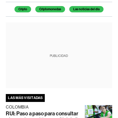
Temas de este artículo
Cripto
Criptomonedas
Las noticias del día
PUBLICIDAD
LAS MÁS VISITADAS
COLOMBIA
RUI: Paso a paso para consultar