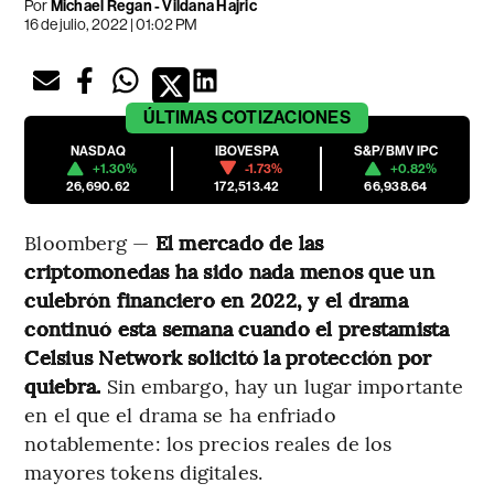
Por
Michael Regan - Vildana Hajric
16 de julio, 2022 | 01:02 PM
ÚLTIMAS
COTIZACIONES
NASDAQ
IBOVESPA
S&P/BMV IPC
+1.30%
-1.73%
+0.82%
26,690.62
172,513.42
66,938.64
Bloomberg —
El mercado de las
criptomonedas ha sido nada menos que un
culebrón financiero en 2022, y el drama
continuó esta semana cuando el prestamista
Celsius Network solicitó la protección por
quiebra.
Sin embargo, hay un lugar importante
en el que el drama se ha enfriado
notablemente: los precios reales de los
mayores tokens digitales.