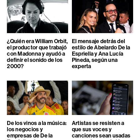
¿Quién era William Orbit,
El mensaje detrás del
el productor que trabajó
estilo de Abelardo De la
con Madonna y ayudó a
Espriella y Ana Lucía
definir el sonido de los
Pineda, según una
2000?
experta
De los vinos a la música:
Artistas se resisten a
los negocios y
que sus voces y
empresas de De la
canciones sean usadas