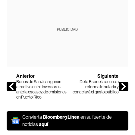
PUBLICIDAD
Anterior
Siguiente
Bonos de San Juan ganan
De la Espriella anuncia
atractivo entre inversores
reforma tributaria y
ante la escasez de emisiones
congelará el gasto público
en Puerto Rico
Convierta
Bloomberg Línea
en su fuente de
noticias
aquí