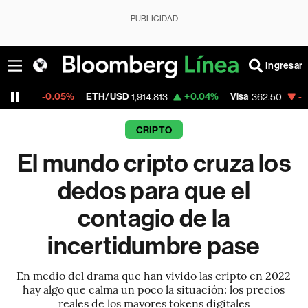
PUBLICIDAD
Ingresar
05%
ETH/USD
+0.04%
Visa
-2.15%
Merca
1,914.813
362.50
CRIPTO
El mundo cripto cruza los
dedos para que el
contagio de la
incertidumbre pase
En medio del drama que han vivido las cripto en 2022
hay algo que calma un poco la situación: los precios
reales de los mayores tokens digitales