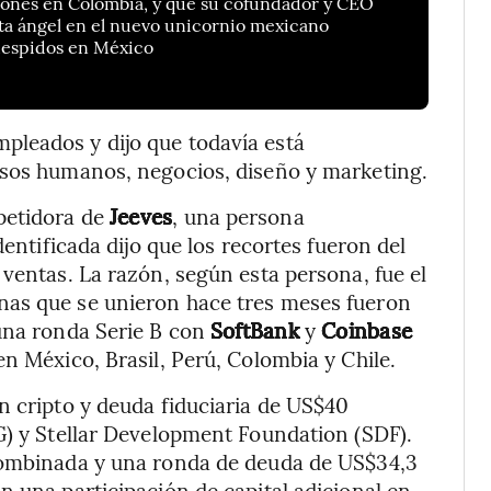
ciones en Colombia, y que su cofundador y CEO
sta ángel en el nuevo unicornio mexicano
 despidos en México
leados y dijo que todavía está
rsos humanos, negocios, diseño y marketing.
petidora de
Jeeves
, una persona
dentificada dijo que los recortes fueron del
ventas. La razón, según esta persona, fue el
nas que se unieron hace tres meses fueron
 una ronda Serie B con
SoftBank
y
Coinbase
n México, Brasil, Perú, Colombia y Chile.
n cripto y deuda fiduciaria de US$40
G) y Stellar Development Foundation (SDF).
 combinada y una ronda de deuda de US$34,3
n una participación de capital adicional en