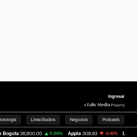
Ingresar
ecnología
Línea Studios
Negocios
Podcasts
38,800.00
Apple
308.93
USD COP
3,177.
0.00%
-0.10%
English