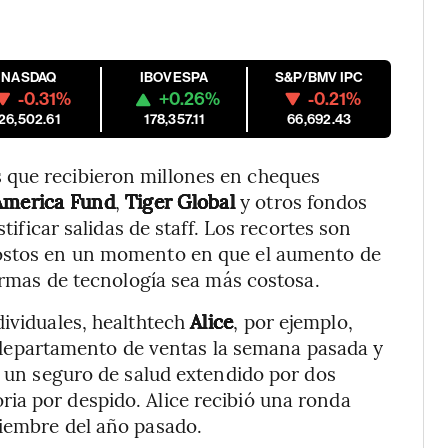
NASDAQ
IBOVESPA
S&P/BMV IPC
-0.31%
+0.26%
-0.21%
26,502.61
178,357.11
66,692.43
 que recibieron millones en cheques
America Fund
,
Tiger Global
y otros fondos
stificar salidas de staff. Los recortes son
costos en un momento en que el aumento de
firmas de tecnología sea más costosa.
dividuales, healthtech
Alice
, por ejemplo,
departamento de ventas la semana pasada y
, un seguro de salud extendido por dos
ia por despido. Alice recibió una ronda
ciembre del año pasado.