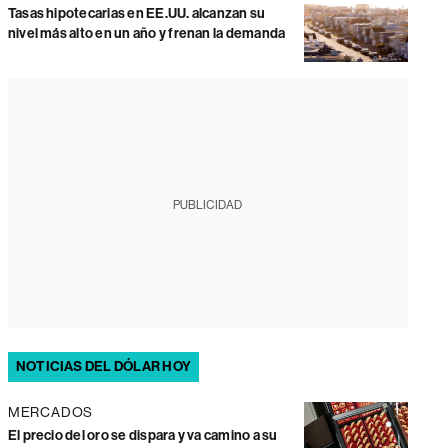
Tasas hipotecarias en EE.UU. alcanzan su
nivel más alto en un año y frenan la demanda
PUBLICIDAD
NOTICIAS DEL DÓLAR HOY
MERCADOS
El precio del oro se dispara y va camino a su