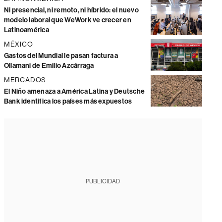
Ni presencial, ni remoto, ni híbrido: el nuevo
modelo laboral que WeWork ve crecer en
Latinoamérica
MÉXICO
Gastos del Mundial le pasan factura a
Ollamani de Emilio Azcárraga
MERCADOS
El Niño amenaza a América Latina y Deutsche
Bank identifica los países más expuestos
PUBLICIDAD