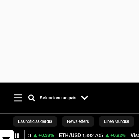
Seleccione un país
Las noticias del día
Newsletters
Línea Mundial
1.83
ETH/USD
1,892.705
Visa
367.66
+0.38%
+0.92%
Bloomberg 