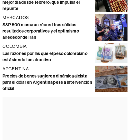
mejor día desde febrero: qué impulsa el
repunte
MERCADOS
S&P 500 marca un récord tras sólidos
resultados corporativos y el optimismo
alrededor de Irán
COLOMBIA
Las razones por las que el peso colombiano
está siendo tan atractivo
ARGENTINA
Precios de bonos sugieren dinámica alcista
para el dólar en Argentina pese a intervención
oficial