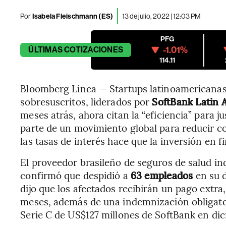
Por
Isabela Fleischmann (ES)
13 de julio, 2022 | 12:03 PM
PFG
-1.01%
ÚLTIMAS
COTIZACIONES
114.11
Bloomberg Línea — Startups latinoamericanas
sobresuscritos, liderados por
SoftBank Latin 
meses atrás, ahora citan la “eficiencia” para ju
parte de un movimiento global para reducir 
las tasas de interés hace que la inversión en 
El proveedor brasileño de seguros de salud in
confirmó que despidió a
63 empleados
en su 
dijo que los afectados recibirán un pago extra
meses, además de una indemnización obligator
Serie C de US$127 millones de SoftBank en di