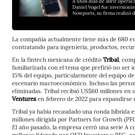
A unos días de abrir opera
Daniel Vogel fue inversioni
Nowports, su firma realizó
La compañía actualmente tiene más de 680 emp
contratando para ingeniería, productos, recu
En la fintech mexicana de crédito
Tribal
, com
familiarizada con el tema que prefirió no ser i
15% del equipo, particularmente del equipo de 
escenario macroeconómico. Incluso las perso
eliminadas. Tribal recibió US$60 millones en
Ventures
en febrero de 2022 para expandirse e
Tribal ya había recaudado una ronda híbrida e
millones dirigida por Partners for Growth (PF
El año pasado, la empresa cerró una serie A
millones liderada por QED Investors y PFG, co