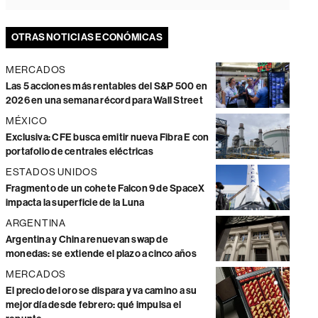
OTRAS NOTICIAS ECONÓMICAS
MERCADOS
Las 5 acciones más rentables del S&P 500 en
2026 en una semana récord para Wall Street
MÉXICO
Exclusiva: CFE busca emitir nueva Fibra E con
portafolio de centrales eléctricas
ESTADOS UNIDOS
Fragmento de un cohete Falcon 9 de SpaceX
impacta la superficie de la Luna
ARGENTINA
Argentina y China renuevan swap de
monedas: se extiende el plazo a cinco años
MERCADOS
El precio del oro se dispara y va camino a su
mejor día desde febrero: qué impulsa el