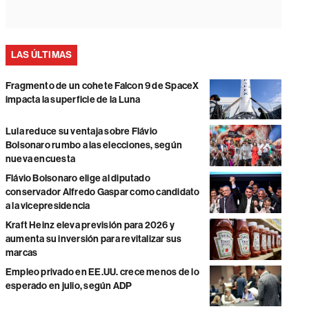
LAS ÚLTIMAS
Fragmento de un cohete Falcon 9 de SpaceX
impacta la superficie de la Luna
Lula reduce su ventaja sobre Flávio
Bolsonaro rumbo a las elecciones, según
nueva encuesta
Flávio Bolsonaro elige al diputado
conservador Alfredo Gaspar como candidato
a la vicepresidencia
Kraft Heinz eleva previsión para 2026 y
aumenta su inversión para revitalizar sus
marcas
Empleo privado en EE.UU. crece menos de lo
esperado en julio, según ADP