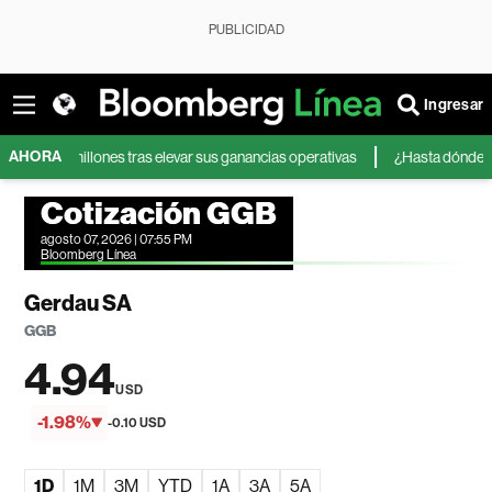
PUBLICIDAD
Ingresar
AHORA
millones tras elevar sus ganancias operativas
¿Hasta dónde pueden lleg
Cotización GGB
agosto 07, 2026 | 07:55 PM
Bloomberg Línea
Gerdau SA
GGB
4.94
USD
-1.98%
-0.10 USD
1D
1M
3M
YTD
1A
3A
5A