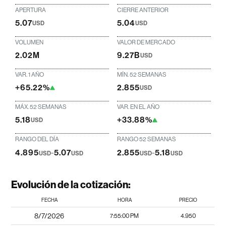
APERTURA
CIERRE ANTERIOR
5.07
5.04
USD
USD
VOLUMEN
VALOR DE MERCADO
2.02M
9.27B
USD
VAR. 1 AÑO
MÍN. 52 SEMANAS
+65.22%
2.855
USD
MÁX. 52 SEMANAS
VAR. EN EL AÑO
5.18
+33.88%
USD
RANGO DEL DÍA
RANGO 52 SEMANAS
4.895
-
5.07
2.855
-
5.18
USD
USD
USD
USD
Evolución de la cotización:
FECHA
HORA
PRECIO
8/7/2026
7:55:00 PM
4.950