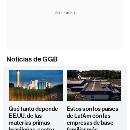
PUBLICIDAD
Noticias de GGB
Qué tanto depende
Estos son los países
EE.UU. de las
de LatAm con las
materias primas
empresas de base
brasileñas, sector
familiar más