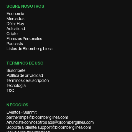
SOBRE NOSOTROS
Economía
Mercados
Dólar Hoy
Actualidad
Cripto
Finanzas Personales
Podcasts
Listas de Bloomberg Línea
TÉRMINOS DE USO
Suscríbete
Política de privacidad
Términos de suscripción
Tecnología
T&C
NEGOCIOS
Eventos - Summit
partnerships@bloomberglinea.com
Anúnciate con nosotros ads@bloomberglinea.com
Soporte al cliente: support@bloomberglinea.com