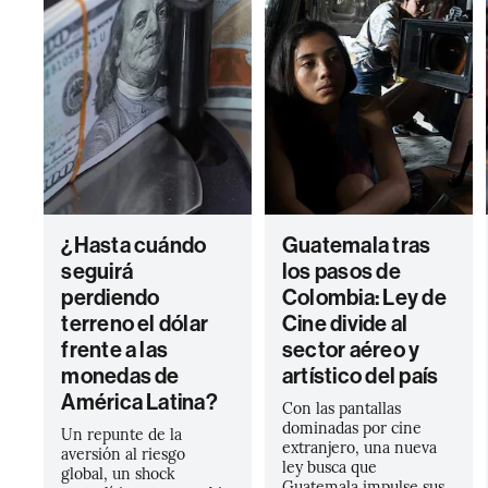
¿Hasta cuándo
Guatemala tras
seguirá
los pasos de
perdiendo
Colombia: Ley de
terreno el dólar
Cine divide al
frente a las
sector aéreo y
monedas de
artístico del país
América Latina?
Con las pantallas
dominadas por cine
Un repunte de la
extranjero, una nueva
aversión al riesgo
ley busca que
global, un shock
Guatemala impulse sus