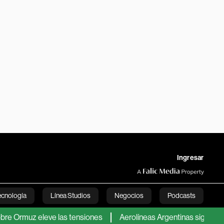
Ingresar
ecnología
Línea Studios
Negocios
Podcasts
 eleve las tensiones
Aerolíneas Argentinas sigue en verde y pa
English