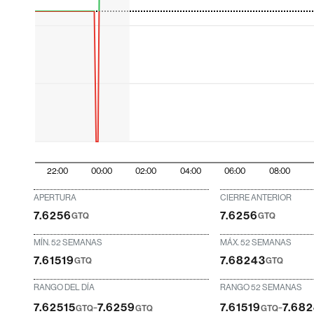
22:00
00:00
02:00
04:00
06:00
08:00
APERTURA
CIERRE ANTERIOR
7.6256
7.6256
GTQ
GTQ
MÍN. 52 SEMANAS
MÁX. 52 SEMANAS
7.61519
7.68243
GTQ
GTQ
RANGO DEL DÍA
RANGO 52 SEMANAS
-
-
7.62515
7.6259
7.61519
7.68
GTQ
GTQ
GTQ