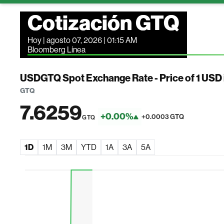
Cotización GTQ
Hoy | agosto 07, 2026 | 01:15 AM
Bloomberg Línea
USDGTQ Spot Exchange Rate - Price of 1 USD
GTQ
7.6259
+0.00%
+0.0003 GTQ
GTQ
1D
1M
3M
YTD
1A
3A
5A