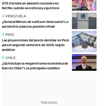
GTA 6 tendrá un adelanto exclusivo en
Netflix: cuándo se estrena y a qué hora
3
VENEZUELA
¿General Motors de vuelta en Venezuela? La
automotriz aclara su posición oficial
4
PERÚ
Las proyecciones del precio del dólar en Perú
para el segundo semestre de 2026, según
analistas
5
CHILE
¿Qué incluye la megarreforma económica de
Kast en Chile? Los principales cambios
PUBLICIDAD