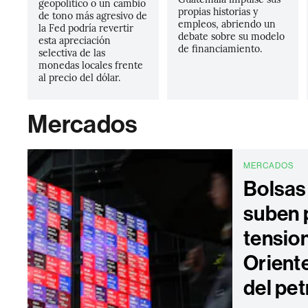
geopolítico o un cambio
propias historias y
de tono más agresivo de
empleos, abriendo un
la Fed podría revertir
debate sobre su modelo
esta apreciación
de financiamiento.
selectiva de las
monedas locales frente
al precio del dólar.
Mercados
MERCADOS
Bolsas
suben 
tensio
Oriente
del pet