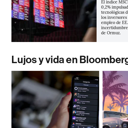
El índice MSCI
0,2% impulsad
tecnológicas d
los inversores
empleo de EE.
incertidumbre 
de Ormuz.
Lujos y vida en Bloomber