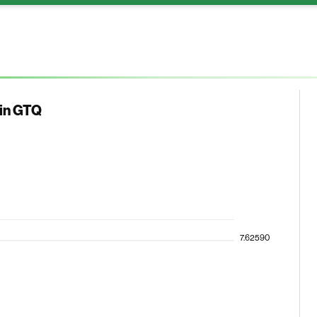
 in GTQ
7.62590