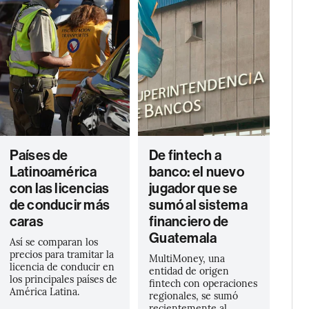
Países de
De fintech a
Latinoamérica
banco: el nuevo
con las licencias
jugador que se
de conducir más
sumó al sistema
caras
financiero de
Guatemala
Así se comparan los
precios para tramitar la
MultiMoney, una
licencia de conducir en
entidad de origen
los principales países de
fintech con operaciones
América Latina.
regionales, se sumó
recientemente al