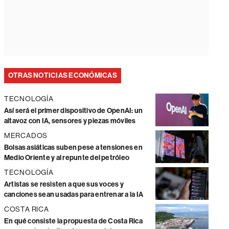
OTRAS NOTICIAS ECONÓMICAS
TECNOLOGÍA
Así será el primer dispositivo de OpenAI: un
altavoz con IA, sensores y piezas móviles
MERCADOS
Bolsas asiáticas suben pese a tensiones en
Medio Oriente y al repunte del petróleo
TECNOLOGÍA
Artistas se resisten a que sus voces y
canciones sean usadas para entrenar a la IA
COSTA RICA
En qué consiste la propuesta de Costa Rica