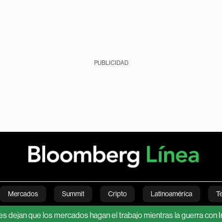
PUBLICIDAD
Mercados
Summit
Cripto
Latinoamérica
T
e los mercados hagan el trabajo mientras la guerra con Irán añade 
Green
Economía
Estilo de vida
Mundo
Videos