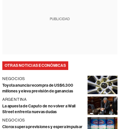
PUBLICIDAD
OTRAS NOTICIAS ECONÓMICAS
NEGOCIOS
Toyota anuncia recompra de US$6.300
millones y eleva previsión de ganancias
ARGENTINA
La apuesta de Caputo de no volver a Wall
Street enfrenta nuevas dudas
NEGOCIOS
Clorox supera previsiones y espera impulsar