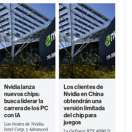
Nvidia lanza
Los clientes de
nuevos chips:
Nvidia en China
busca liderar la
obtendrán una
carrera de los PC
versión limitada
con IA
del chip para
juegos
Los rivales de Nvidia:
Intel Corp. y Advanced
La GeForce RTX 4090 D