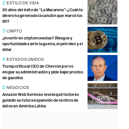
2
ESTILO DE VIDA
30 años del éxito de “La Macarena”: ¿Cuánto
dinero ha generado la canción que marcó los
90?
3
CRIPTO
¿Invertir en criptomonedas? Riesgos y
oportunidades ante la guerra, el petróleo y el
dólar
4
ESTADOS UNIDOS
Trump critica al CEO de Chevron por no
elogiar su administración y pide bajar precios
de gasolina
5
NEGOCIOS
Amazon Web Services revela qué factores
guiarán su futura expansión de centros de
datos en América Latina