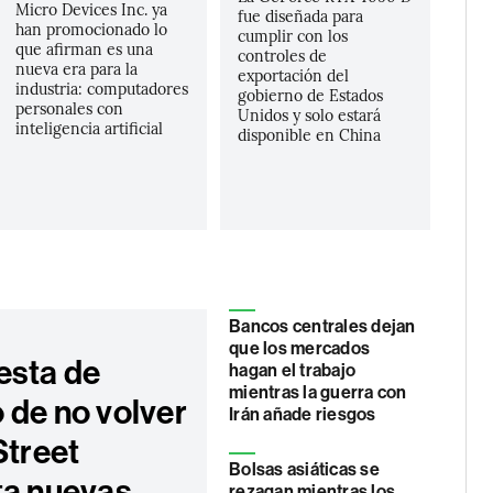
Micro Devices Inc. ya
fue diseñada para
han promocionado lo
cumplir con los
que afirman es una
controles de
nueva era para la
exportación del
industria: computadores
gobierno de Estados
personales con
Unidos y solo estará
inteligencia artificial
disponible en China
Bancos centrales dejan
que los mercados
esta de
hagan el trabajo
mientras la guerra con
 de no volver
Irán añade riesgos
Street
Bolsas asiáticas se
ta nuevas
rezagan mientras los