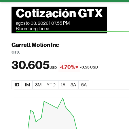
Cotización GTX
agosto 03, 2026 | 07:55 PM
Bloomberg Línea
Garrett Motion Inc
GTX
30.605
-1.70%
-0.53 USD
USD
1D
1M
3M
YTD
1A
3A
5A