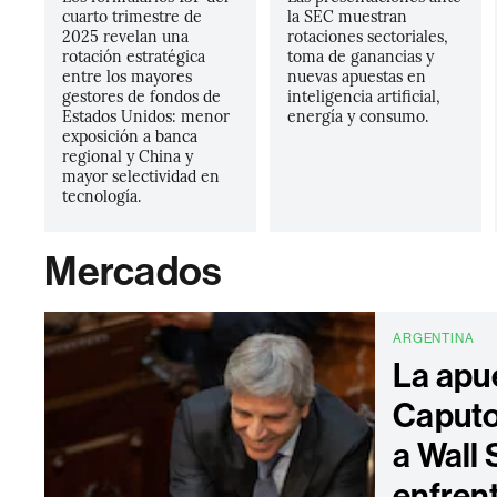
cuarto trimestre de
la SEC muestran
2025 revelan una
rotaciones sectoriales,
rotación estratégica
toma de ganancias y
entre los mayores
nuevas apuestas en
gestores de fondos de
inteligencia artificial,
Estados Unidos: menor
energía y consumo.
exposición a banca
regional y China y
mayor selectividad en
tecnología.
Mercados
ARGENTINA
La apu
Caputo
a Wall 
enfren