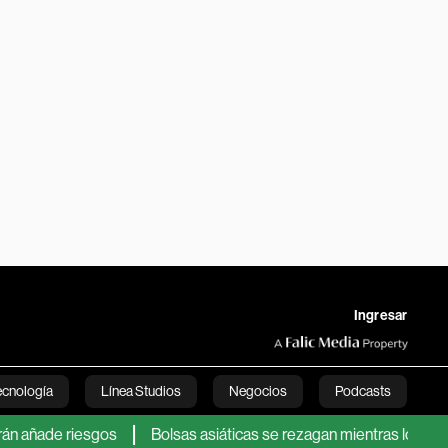
Ingresar
ecnología
Línea Studios
Negocios
Podcasts
riesgos
Bolsas asiáticas se rezagan mientras los mercados gl
English