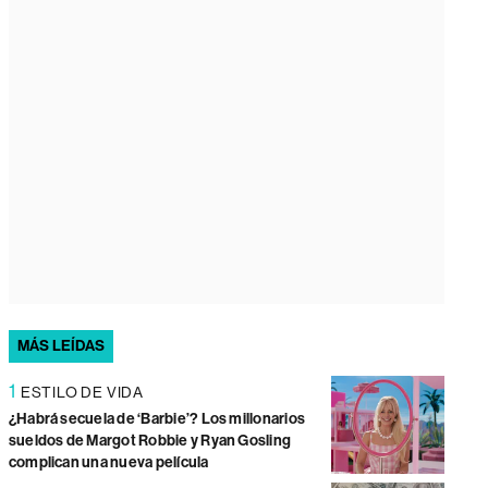
MÁS LEÍDAS
1
ESTILO DE VIDA
¿Habrá secuela de ‘Barbie’? Los millonarios
sueldos de Margot Robbie y Ryan Gosling
complican una nueva película