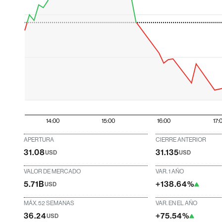
14:00
15:00
16:00
17:
APERTURA
CIERRE ANTERIOR
31.08
31.135
USD
USD
VALOR DE MERCADO
VAR. 1 AÑO
5.71B
+138.64%
USD
MÁX. 52 SEMANAS
VAR. EN EL AÑO
36.24
+75.54%
USD