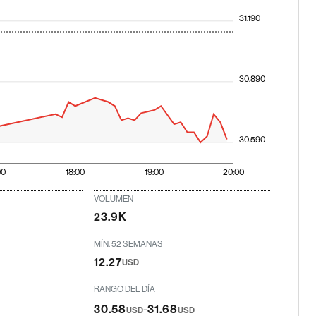
31.190
30.890
30.590
00
18:00
19:00
20:00
VOLUMEN
23.9K
MÍN. 52 SEMANAS
12.27
USD
RANGO DEL DÍA
-
30.58
31.68
USD
USD