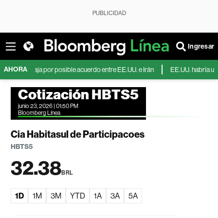
PUBLICIDAD
Ingresar
AHORA
leo baja por posible acuerdo entre EE.UU. e Irán
EE.UU. habría usado euro
Cotización HBTS5
junio 23, 2026 | 01:50 PM
Bloomberg Línea
Cia Habitasul de Participacoes
HBTS5
32.38
BRL
1D
1M
3M
YTD
1A
3A
5A