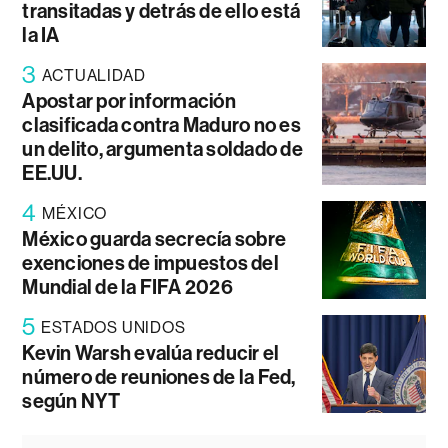
transitadas y detrás de ello está
la IA
3
ACTUALIDAD
Apostar por información
clasificada contra Maduro no es
un delito, argumenta soldado de
EE.UU.
4
MÉXICO
México guarda secrecía sobre
exenciones de impuestos del
Mundial de la FIFA 2026
5
ESTADOS UNIDOS
Kevin Warsh evalúa reducir el
número de reuniones de la Fed,
según NYT