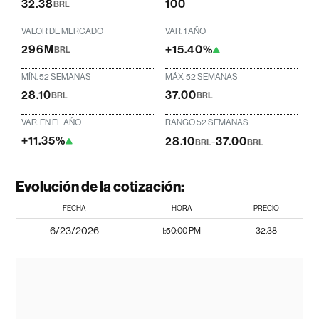
32.38
100
BRL
VALOR DE MERCADO
VAR. 1 AÑO
296M
+15.40%
BRL
MÍN. 52 SEMANAS
MÁX. 52 SEMANAS
28.10
37.00
BRL
BRL
VAR. EN EL AÑO
RANGO 52 SEMANAS
+11.35%
28.10
-
37.00
BRL
BRL
Evolución de la cotización:
FECHA
HORA
PRECIO
6/23/2026
1:50:00 PM
32.38