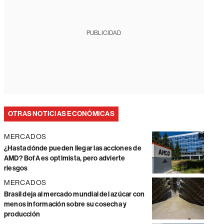
PUBLICIDAD
OTRAS NOTICIAS ECONÓMICAS
MERCADOS
¿Hasta dónde pueden llegar las acciones de
AMD? BofA es optimista, pero advierte
riesgos
MERCADOS
Brasil deja al mercado mundial del azúcar con
menos información sobre su cosecha y
producción