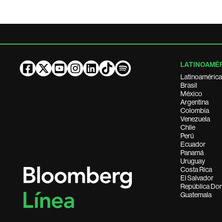
LATINOAMÉ
Latinoamérica
Brasil
México
Argentina
Colombia
Venezuela
Chile
Perú
Ecuador
Panamá
Uruguay
Costa Rica
El Salvador
República Do
Guatemala