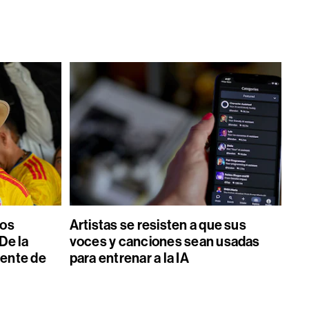
los
Artistas se resisten a que sus
De la
voces y canciones sean usadas
dente de
para entrenar a la IA