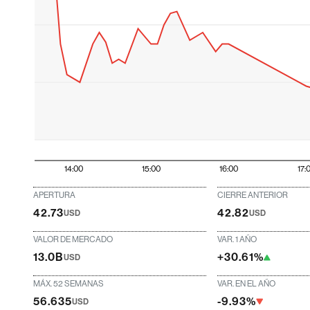
14:00
15:00
16:00
17:
APERTURA
CIERRE ANTERIOR
42.73
42.82
USD
USD
VALOR DE MERCADO
VAR. 1 AÑO
13.0B
+30.61%
USD
MÁX. 52 SEMANAS
VAR. EN EL AÑO
56.635
-9.93%
USD