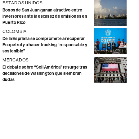
ESTADOS UNIDOS
Bonos de San Juan ganan atractivo entre
inversores ante la escasez de emisiones en
Puerto Rico
COLOMBIA
De la Espriella se compromete a recuperar
Ecopetrol y a hacer fracking “responsable y
sostenible”
MERCADOS
El debate sobre “Sell América” resurge tras
decisiones de Washington que siembran
dudas