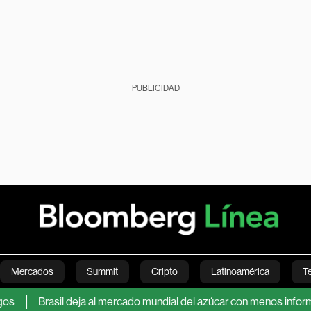
PUBLICIDAD
Mercados
Summit
Cripto
Latinoamérica
T
Brasil deja al mercado mundial del azúcar con menos información 
Green
Economía
Estilo de vida
Mundo
Videos