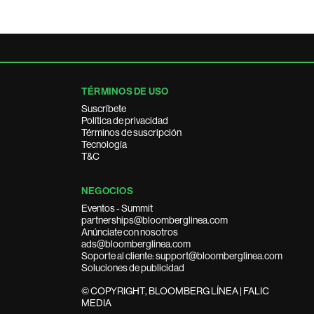
TÉRMINOS DE USO
Suscríbete
Política de privacidad
Términos de suscripción
Tecnología
T&C
NEGOCIOS
Eventos - Summit
partnerships@bloomberglinea.com
Anúnciate con nosotros
ads@bloomberglinea.com
Soporte al cliente: support@bloomberglinea.com
Soluciones de publicidad
© COPYRIGHT, BLOOMBERG LÍNEA | FALIC
MEDIA