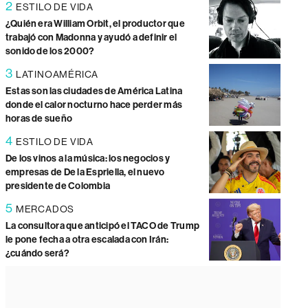
2
ESTILO DE VIDA
¿Quién era William Orbit, el productor que
trabajó con Madonna y ayudó a definir el
sonido de los 2000?
3
LATINOAMÉRICA
Estas son las ciudades de América Latina
donde el calor nocturno hace perder más
horas de sueño
4
ESTILO DE VIDA
De los vinos a la música: los negocios y
empresas de De la Espriella, el nuevo
presidente de Colombia
5
MERCADOS
La consultora que anticipó el TACO de Trump
le pone fecha a otra escalada con Irán:
¿cuándo será?