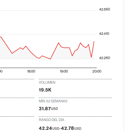
42.560
42.410
42.260
00
18:00
19:00
20:00
VOLUMEN
19.5K
MÍN. 52 SEMANAS
31.87
USD
RANGO DEL DÍA
-
42.24
42.78
USD
USD