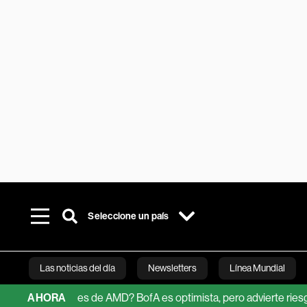
Seleccione un país
Las noticias del día
Newsletters
Línea Mundial
as acciones de AMD? BofA es optimista, pero advierte riesgos
AHORA
Bloomberg 