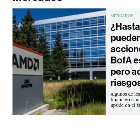
MERCADOS
¿Hasta
pueden 
accion
BofA e
pero a
riesgo
Algunos de lo
financieros a
upside en el f