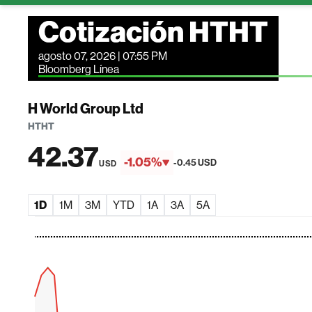
Cotización HTHT
agosto 07, 2026 | 07:55 PM
Bloomberg Línea
H World Group Ltd
HTHT
42.37
-1.05%
-0.45 USD
USD
1D
1M
3M
YTD
1A
3A
5A