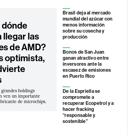
Brasil deja al mercado
mundial del azúcar con
 dónde
menos información
sobre su cosecha y
llegar las
producción
es de AMD?
Bonos de San Juan
s optimista,
ganan atractivo entre
inversores ante la
dvierte
escasez de emisiones
en Puerto Rico
s
s grandes holdings
De la Espriella se
ún ven un importante
compromete a
abricante de microchips.
recuperar Ecopetrol y a
hacer fracking
“responsable y
sostenible”