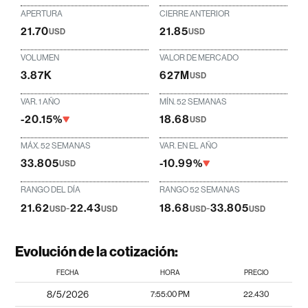
APERTURA
CIERRE ANTERIOR
21.70
21.85
USD
USD
VOLUMEN
VALOR DE MERCADO
3.87K
627M
USD
VAR. 1 AÑO
MÍN. 52 SEMANAS
-20.15%
18.68
USD
MÁX. 52 SEMANAS
VAR. EN EL AÑO
33.805
-10.99%
USD
RANGO DEL DÍA
RANGO 52 SEMANAS
21.62
-
22.43
18.68
-
33.805
USD
USD
USD
USD
Evolución de la cotización:
FECHA
HORA
PRECIO
8/5/2026
7:55:00 PM
22.430