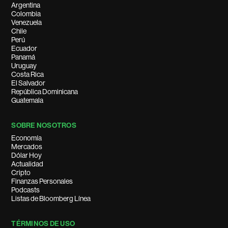
Argentina
Colombia
Venezuela
Chile
Perú
Ecuador
Panamá
Uruguay
Costa Rica
El Salvador
República Dominicana
Guatemala
SOBRE NOSOTROS
Economía
Mercados
Dólar Hoy
Actualidad
Cripto
Finanzas Personales
Podcasts
Listas de Bloomberg Línea
TÉRMINOS DE USO