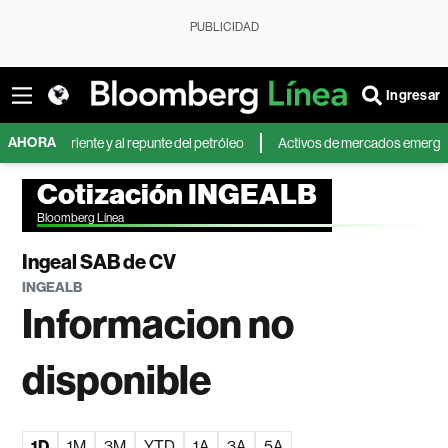
PUBLICIDAD
Ingresar
AHORA
o Oriente y al repunte del petróleo
Activos de mercados emergentes cae
Cotización INGEALB
Bloomberg Línea
Ingeal SAB de CV
INGEALB
Informacion no
disponible
1D
1M
3M
YTD
1A
3A
5A