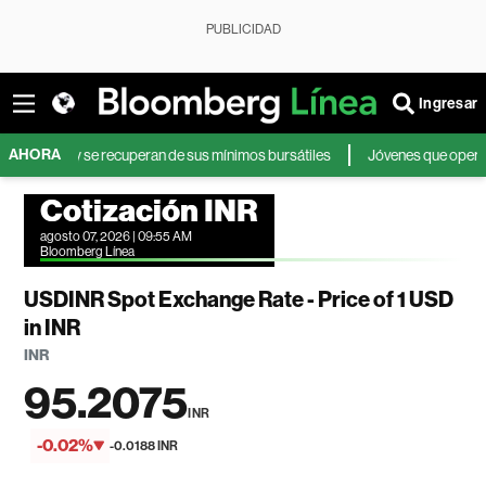
PUBLICIDAD
Ingresar
AHORA
ores y se recuperan de sus mínimos bursátiles
Jóvenes que operan en bol
Cotización INR
agosto 07, 2026 | 09:55 AM
Bloomberg Línea
USDINR Spot Exchange Rate - Price of 1 USD
in INR
INR
95.2075
INR
-0.02%
-0.0188 INR