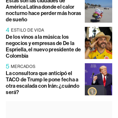
Estas son las ciudades de
América Latina donde el calor
nocturno hace perder más horas
de sueño
4
ESTILO DE VIDA
De los vinos a la música: los
negocios y empresas de De la
Espriella, el nuevo presidente de
Colombia
5
MERCADOS
La consultora que anticipó el
TACO de Trump le pone fecha a
otra escalada con Irán: ¿cuándo
será?