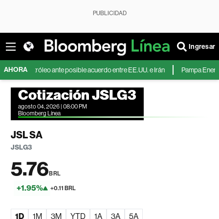
PUBLICIDAD
Ingresar
AHORA
 el petróleo ante posible acuerdo entre EE.UU. e Irán
Pampa Energía dupli
Cotización JSLG3
agosto 04, 2026 | 08:00 PM
Bloomberg Línea
JSL SA
JSLG3
5.76
BRL
+1.95%
+0.11 BRL
1D
1M
3M
YTD
1A
3A
5A