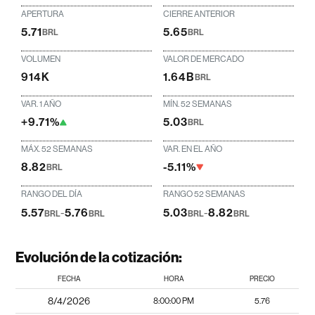
APERTURA
CIERRE ANTERIOR
5.71
5.65
BRL
BRL
VOLUMEN
VALOR DE MERCADO
914K
1.64B
BRL
VAR. 1 AÑO
MÍN. 52 SEMANAS
+9.71%
5.03
BRL
MÁX. 52 SEMANAS
VAR. EN EL AÑO
8.82
-5.11%
BRL
RANGO DEL DÍA
RANGO 52 SEMANAS
5.57
-
5.76
5.03
-
8.82
BRL
BRL
BRL
BRL
Evolución de la cotización:
FECHA
HORA
PRECIO
8/4/2026
8:00:00 PM
5.76