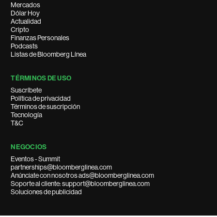
Mercados
Dólar Hoy
Actualidad
Cripto
Finanzas Personales
Podcasts
Listas de Bloomberg Línea
TÉRMINOS DE USO
Suscríbete
Política de privacidad
Términos de suscripción
Tecnología
T&C
NEGOCIOS
Eventos - Summit
partnerships@bloomberglinea.com
Anúnciate con nosotros ads@bloomberglinea.com
Soporte al cliente: support@bloomberglinea.com
Soluciones de publicidad