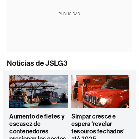
PUBLICIDAD
Noticias de JSLG3
Aumento de fletes y
Simpar cresce e
escasez de
espera ‘revelar
contenedores
tesouros fechados’
presionan los costos
até 2025