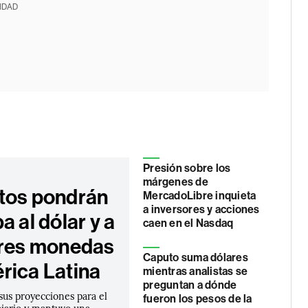
IDAD
Presión sobre los
márgenes de
tos pondrán
MercadoLibre inquieta
a inversores y acciones
a al dólar y a
caen en el Nasdaq
tres monedas
Caputo suma dólares
rica Latina
mientras analistas se
preguntan a dónde
sus proyecciones para el
fueron los pesos de la