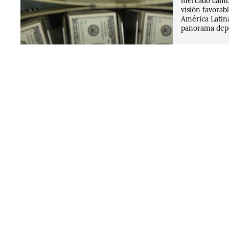
mercado camb
visión favorab
América Latina
panorama depe