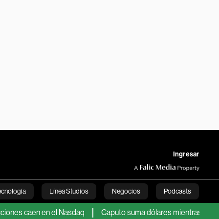
Ingresar
ecnología
Línea Studios
Negocios
Podcasts
 caen en el Nasdaq
Caputo suma dólares mientras analistas se p
English