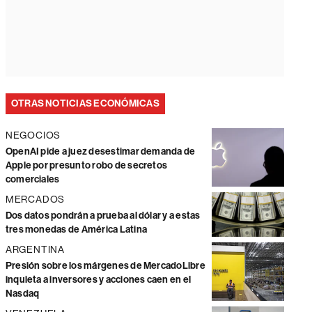
OTRAS NOTICIAS ECONÓMICAS
NEGOCIOS
OpenAI pide a juez desestimar demanda de
Apple por presunto robo de secretos
comerciales
MERCADOS
Dos datos pondrán a prueba al dólar y a estas
tres monedas de América Latina
ARGENTINA
Presión sobre los márgenes de MercadoLibre
inquieta a inversores y acciones caen en el
Nasdaq