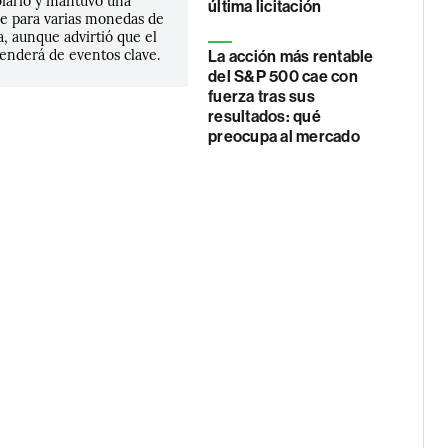
iario y mantuvo una
última licitación
le para varias monedas de
, aunque advirtió que el
nderá de eventos clave.
La acción más rentable
del S&P 500 cae con
fuerza tras sus
resultados: qué
preocupa al mercado