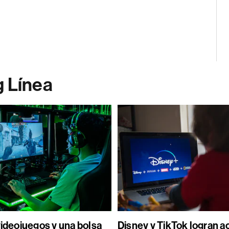
g Línea
videojuegos y una bolsa
Disney y TikTok logran 