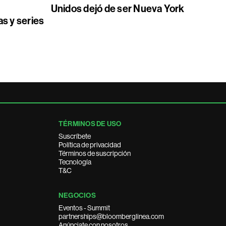
Unidos dejó de ser Nueva York
as y series
TÉRMINOS DE USO
Suscríbete
Política de privacidad
Términos de suscripción
Tecnología
T&C
NEGOCIOS
Eventos - Summit
partnerships@bloomberglinea.com
Anúnciate con nosotros