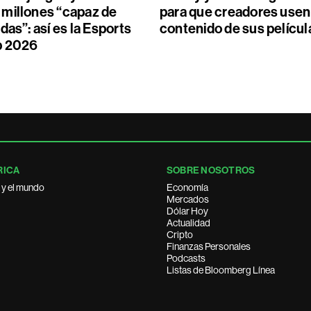
millones “capaz de
para que creadores usen
das”: así es la Esports
contenido de sus películ
p 2026
RICA
SOBRE NOSOTROS
 y el mundo
Economía
Mercados
Dólar Hoy
Actualidad
Cripto
Finanzas Personales
Podcasts
Listas de Bloomberg Línea