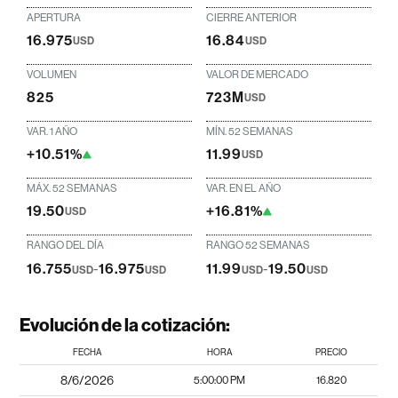
APERTURA
CIERRE ANTERIOR
16.975
16.84
USD
USD
VOLUMEN
VALOR DE MERCADO
825
723M
USD
VAR. 1 AÑO
MÍN. 52 SEMANAS
+10.51%
11.99
USD
MÁX. 52 SEMANAS
VAR. EN EL AÑO
19.50
+16.81%
USD
RANGO DEL DÍA
RANGO 52 SEMANAS
16.755
-
16.975
11.99
-
19.50
USD
USD
USD
USD
Evolución de la cotización:
FECHA
HORA
PRECIO
8/6/2026
5:00:00 PM
16.820