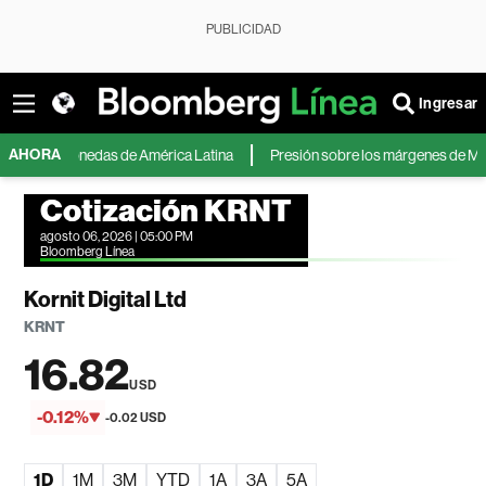
PUBLICIDAD
Ingresar
AHORA
res monedas de América Latina
Presión sobre los márgenes de MercadoLib
Cotización KRNT
agosto 06, 2026 | 05:00 PM
Bloomberg Línea
Kornit Digital Ltd
KRNT
16.82
USD
-0.12%
-0.02 USD
1D
1M
3M
YTD
1A
3A
5A