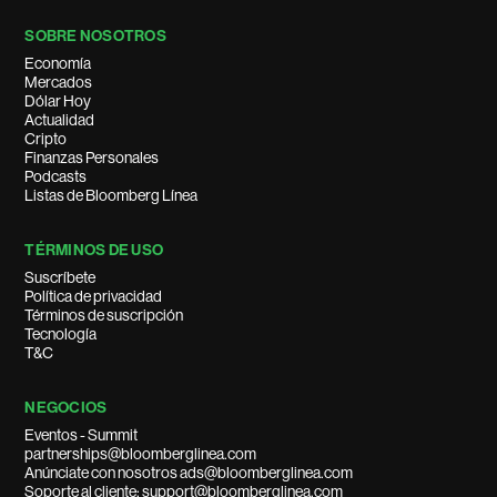
SOBRE NOSOTROS
Economía
Mercados
Dólar Hoy
Actualidad
Cripto
Finanzas Personales
Podcasts
Listas de Bloomberg Línea
TÉRMINOS DE USO
Suscríbete
Política de privacidad
Términos de suscripción
Tecnología
T&C
NEGOCIOS
Eventos - Summit
partnerships@bloomberglinea.com
Anúnciate con nosotros ads@bloomberglinea.com
Soporte al cliente: support@bloomberglinea.com