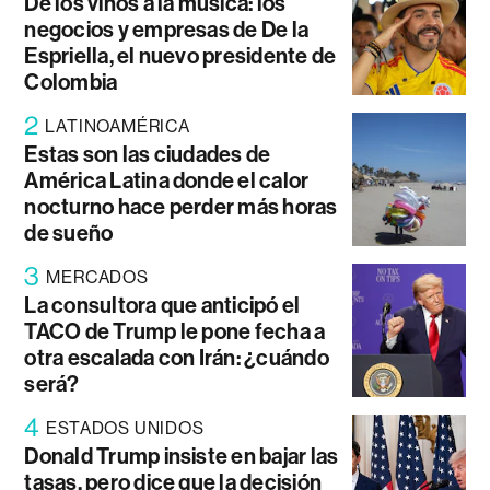
De los vinos a la música: los
negocios y empresas de De la
Espriella, el nuevo presidente de
Colombia
2
LATINOAMÉRICA
Estas son las ciudades de
América Latina donde el calor
nocturno hace perder más horas
de sueño
3
MERCADOS
La consultora que anticipó el
TACO de Trump le pone fecha a
otra escalada con Irán: ¿cuándo
será?
4
ESTADOS UNIDOS
Donald Trump insiste en bajar las
tasas, pero dice que la decisión