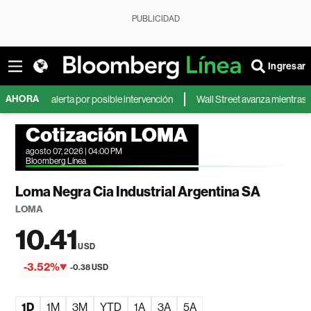
PUBLICIDAD
Ingresar
AHORA
 la alerta por posible intervención
Wall Street avanza mientras rendimient
Cotización LOMA
agosto 07, 2026 | 04:00 PM
Bloomberg Línea
Loma Negra Cia Industrial Argentina SA
LOMA
10.41
USD
-3.52%
-0.38 USD
1D
1M
3M
YTD
1A
3A
5A