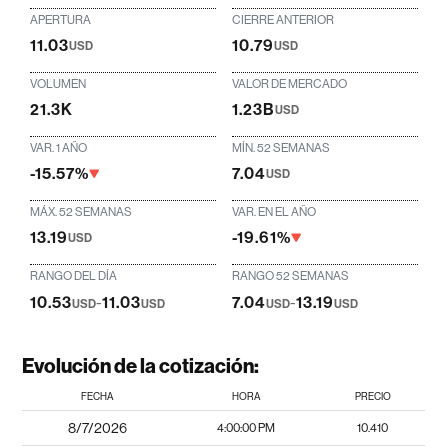
APERTURA
CIERRE ANTERIOR
11.03
10.79
USD
USD
VOLUMEN
VALOR DE MERCADO
21.3K
1.23B
USD
VAR. 1 AÑO
MÍN. 52 SEMANAS
-15.57%
7.04
USD
MÁX. 52 SEMANAS
VAR. EN EL AÑO
13.19
-19.61%
USD
RANGO DEL DÍA
RANGO 52 SEMANAS
10.53
-
11.03
7.04
-
13.19
USD
USD
USD
USD
Evolución de la cotización:
FECHA
HORA
PRECIO
8/7/2026
4:00:00 PM
10.410