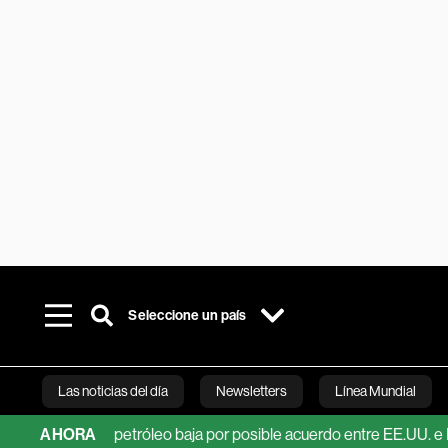
Seleccione un país
Las noticias del día
Newsletters
Línea Mundial
ientras petróleo baja por posible acuerdo entre EE.UU. e Irán
AHORA
Bloomberg 