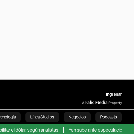
Ingresar
ecnología
Línea Studios
Negocios
Podcasts
ólar, según analistas
Yen sube ante especulaciones de una nuev
English