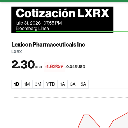
Cotización LXRX
julio 31, 2026 | 07:55 PM
Bloomberg Línea
Lexicon Pharmaceuticals Inc
LXRX
2.30
-1.92%
-0.045 USD
USD
1D
1M
3M
YTD
1A
3A
5A