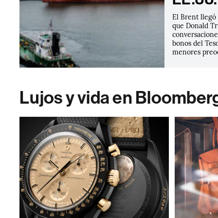
El Brent llegó
que Donald T
conversaciones
bonos del Tes
menores preoc
Lujos y vida en Bloomber