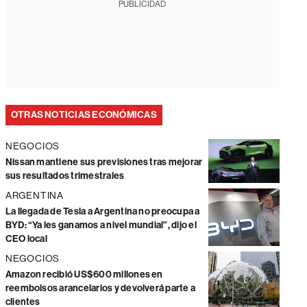
PUBLICIDAD
OTRAS NOTICIAS ECONÓMICAS
NEGOCIOS
Nissan mantiene sus previsiones tras mejorar
sus resultados trimestrales
ARGENTINA
La llegada de Tesla a Argentina no preocupa a
BYD: “Ya les ganamos a nivel mundial”, dijo el
CEO local
NEGOCIOS
Amazon recibió US$600 millones en
reembolsos arancelarios y devolverá parte a
clientes