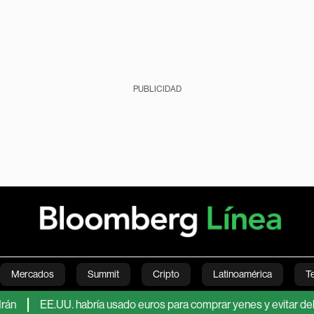
PUBLICIDAD
Mercados
Summit
Cripto
Latinoamérica
T
EE.UU. habría usado euros para comprar yenes y evitar debilitar el d
Green
Economía
Estilo de vida
Mundo
Videos