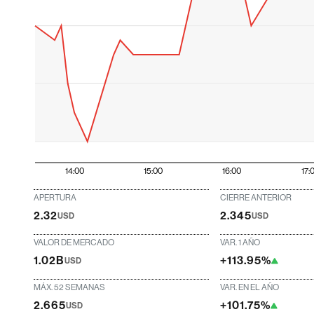
14:00
15:00
16:00
17:
APERTURA
CIERRE ANTERIOR
2.32
2.345
USD
USD
VALOR DE MERCADO
VAR. 1 AÑO
1.02B
+113.95%
USD
MÁX. 52 SEMANAS
VAR. EN EL AÑO
2.665
+101.75%
USD