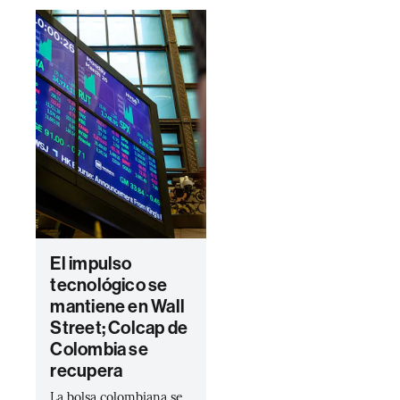
El impulso
tecnológico se
mantiene en Wall
Street; Colcap de
Colombia se
recupera
La bolsa colombiana se