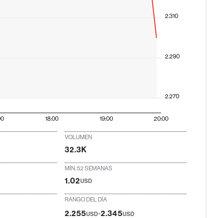
2.310
2.290
2.270
00
18:00
19:00
20:00
VOLUMEN
32.3K
MÍN. 52 SEMANAS
1.02
USD
RANGO DEL DÍA
-
2.255
2.345
USD
USD