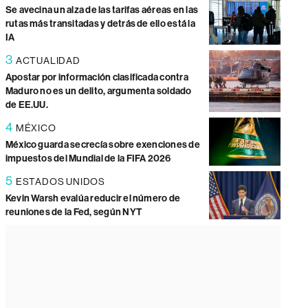
Se avecina un alza de las tarifas aéreas en las
rutas más transitadas y detrás de ello está la
IA
3
ACTUALIDAD
Apostar por información clasificada contra
Maduro no es un delito, argumenta soldado
de EE.UU.
4
MÉXICO
México guarda secrecía sobre exenciones de
impuestos del Mundial de la FIFA 2026
5
ESTADOS UNIDOS
Kevin Warsh evalúa reducir el número de
reuniones de la Fed, según NYT