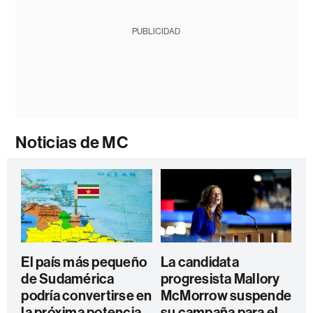
PUBLICIDAD
Noticias de MC
El país más pequeño
La candidata
de Sudamérica
progresista Mallory
podría convertirse en
McMorrow suspende
la próxima potencia
su campaña para el