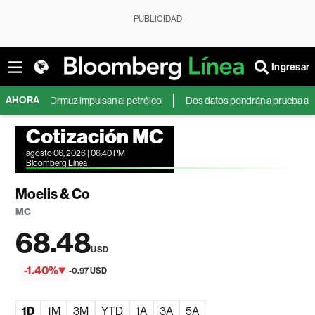
PUBLICIDAD
Ingresar
AHORA
rir Ormuz impulsan al petróleo
Dos datos pondrán a prueba al dólar y a 
Cotización MC
agosto 06, 2026 | 06:40 PM
Bloomberg Línea
Moelis & Co
MC
68.48
USD
-1.40%
-0.97 USD
1D
1M
3M
YTD
1A
3A
5A