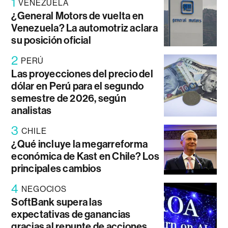
1
VENEZUELA
¿General Motors de vuelta en
Venezuela? La automotriz aclara
su posición oficial
2
PERÚ
Las proyecciones del precio del
dólar en Perú para el segundo
semestre de 2026, según
analistas
3
CHILE
¿Qué incluye la megarreforma
económica de Kast en Chile? Los
principales cambios
4
NEGOCIOS
SoftBank supera las
expectativas de ganancias
gracias al repunte de acciones