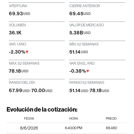
APERTURA
CIERRE ANTERIOR
69.93
69.45
USD
USD
VOLUMEN
VALOR DE MERCADO
36.1K
5.38B
USD
VAR. 1 AÑO
MÍN. 52 SEMANAS
-2.30%
51.14
USD
MÁX. 52 SEMANAS
VAR. EN EL AÑO
78.18
-0.38%
USD
RANGO DEL DÍA
RANGO 52 SEMANAS
67.99
-
70.00
51.14
-
78.18
USD
USD
USD
USD
Evolución de la cotización:
FECHA
HORA
PRECIO
8/6/2026
6:40:00 PM
68.480