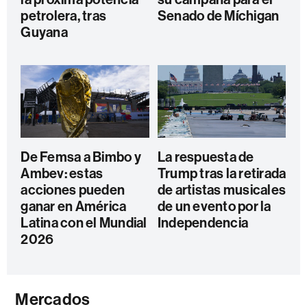
petrolera, tras
Senado de Míchigan
Guyana
De Femsa a Bimbo y
La respuesta de
Ambev: estas
Trump tras la retirada
acciones pueden
de artistas musicales
ganar en América
de un evento por la
Latina con el Mundial
Independencia
2026
Mercados