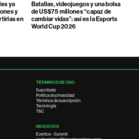
les ya
Batallas, videojuegos y una bolsa
ones y
de US$75 millones “capaz de
tirlas en
cambiar vidas”: así es la Esports
World Cup 2026
TÉRMINOS DE USO
Suscríbete
Política de privacidad
Términos de suscripción
Tecnología
T&C
NEGOCIOS
Eventos - Summit