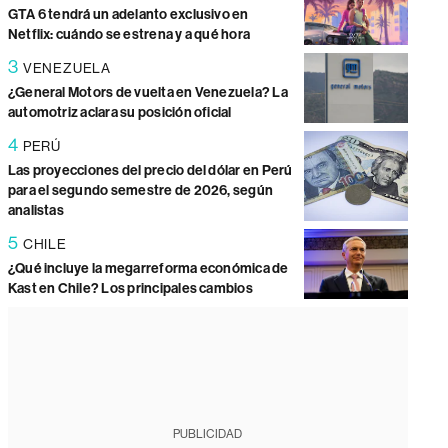
GTA 6 tendrá un adelanto exclusivo en
Netflix: cuándo se estrena y a qué hora
3
VENEZUELA
¿General Motors de vuelta en Venezuela? La
automotriz aclara su posición oficial
4
PERÚ
Las proyecciones del precio del dólar en Perú
para el segundo semestre de 2026, según
analistas
5
CHILE
¿Qué incluye la megarreforma económica de
Kast en Chile? Los principales cambios
PUBLICIDAD