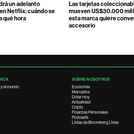
drá un adelanto
Las tarjetas coleccionab
en Netflix: cuándo se
mueven US$30.000 mill
a qué hora
esta marca quiere conver
accesorio
RICA
SOBRE NOSOTROS
 y el mundo
Economía
Mercados
Dólar Hoy
Actualidad
Cripto
Finanzas Personales
Podcasts
Listas de Bloomberg Línea