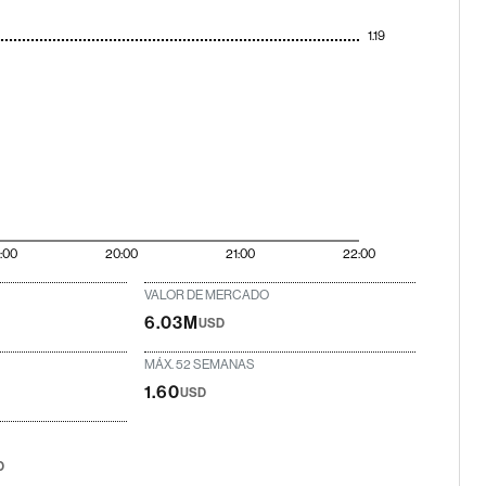
1.19
9:00
20:00
21:00
22:00
VALOR DE MERCADO
6.03M
USD
MÁX. 52 SEMANAS
1.60
USD
D