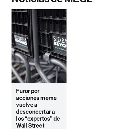
Furor por
acciones meme
vuelve a
desconcertar a
los “expertos” de
Wall Street