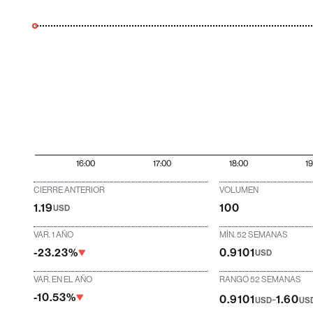
16:00
17:00
18:00
1
CIERRE ANTERIOR
VOLUMEN
1.19
100
USD
VAR. 1 AÑO
MÍN. 52 SEMANAS
-23.23%
0.9101
USD
VAR. EN EL AÑO
RANGO 52 SEMANAS
-10.53%
-
0.9101
1.60
USD
US