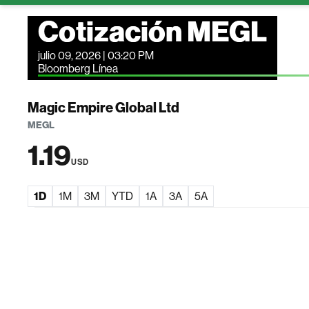
Cotización MEGL
julio 09, 2026 | 03:20 PM
Bloomberg Línea
Magic Empire Global Ltd
MEGL
1.19
USD
1D
1M
3M
YTD
1A
3A
5A