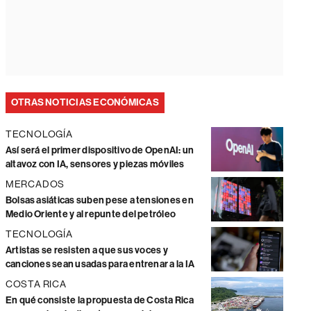
OTRAS NOTICIAS ECONÓMICAS
TECNOLOGÍA
Así será el primer dispositivo de OpenAI: un
altavoz con IA, sensores y piezas móviles
MERCADOS
Bolsas asiáticas suben pese a tensiones en
Medio Oriente y al repunte del petróleo
TECNOLOGÍA
Artistas se resisten a que sus voces y
canciones sean usadas para entrenar a la IA
COSTA RICA
En qué consiste la propuesta de Costa Rica