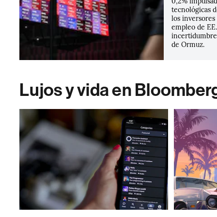
0,2% impulsad
tecnológicas d
los inversores
empleo de EE.
incertidumbre 
de Ormuz.
Lujos y vida en Bloomber