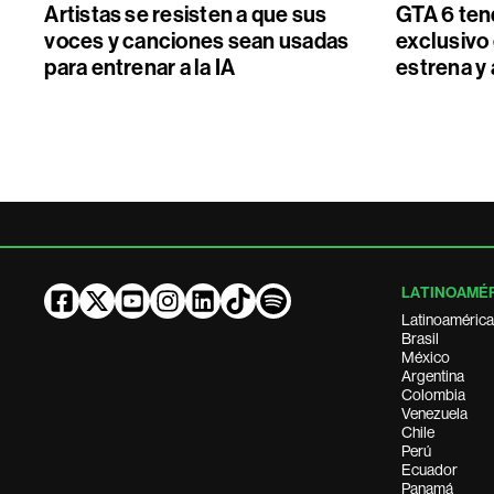
Artistas se resisten a que sus
GTA 6 ten
voces y canciones sean usadas
exclusivo 
para entrenar a la IA
estrena y 
LATINOAMÉ
Latinoamérica
Brasil
México
Argentina
Colombia
Venezuela
Chile
Perú
Ecuador
Panamá