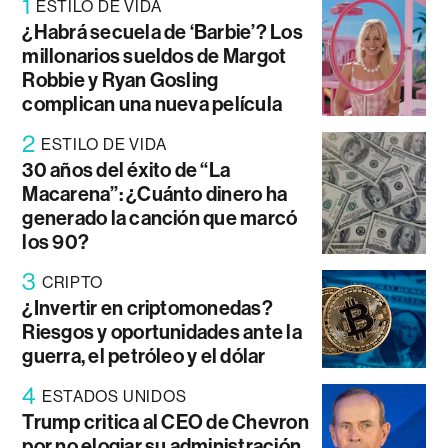
1
ESTILO DE VIDA
¿Habrá secuela de ‘Barbie’? Los
millonarios sueldos de Margot
Robbie y Ryan Gosling
complican una nueva película
2
ESTILO DE VIDA
30 años del éxito de “La
Macarena”: ¿Cuánto dinero ha
generado la canción que marcó
los 90?
3
CRIPTO
¿Invertir en criptomonedas?
Riesgos y oportunidades ante la
guerra, el petróleo y el dólar
4
ESTADOS UNIDOS
Trump critica al CEO de Chevron
por no elogiar su administración