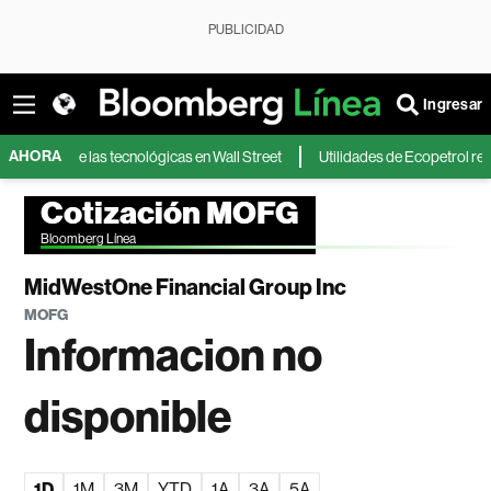
PUBLICIDAD
Ingresar
AHORA
nte de las tecnológicas en Wall Street
Utilidades de Ecopetrol reacciona
Cotización MOFG
Bloomberg Línea
MidWestOne Financial Group Inc
MOFG
Informacion no
disponible
1D
1M
3M
YTD
1A
3A
5A