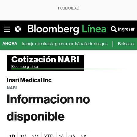
PUBLICIDAD
Ingresar
AHORA
an el trabajo mientras la guerra con Irán añade riesgos
Bolsas asiática
Cotización NARI
Bloomberg Línea
Inari Medical Inc
NARI
Informacion no
disponible
1D
1M
3M
YTD
1A
3A
5A