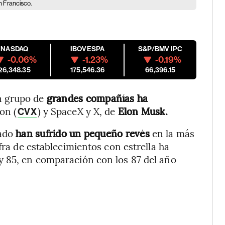
n Francisco.
NASDAQ
IBOVESPA
S&P/BMV IPC
-0.06%
-1.23%
-0.19%
26,348.35
175,546.36
66,396.15
n grupo de
grandes compañías ha
on (
) y SpaceX y X, de
Elon Musk.
CVX
tado
han sufrido un pequeño revés
en la más
fra de establecimientos con estrella ha
y 85, en comparación con los 87 del año