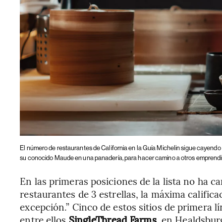
El número de restaurantes de California en la Guía Michelin sigue cayendo
su conocido Maude en una panadería, para hacer camino a otros emprendi
En las primeras posiciones de la lista no ha 
restaurantes de 3 estrellas, la máxima califi
excepción.” Cinco de estos sitios de primera l
entre ellos
SingleThread Farms
, en Healdsbur