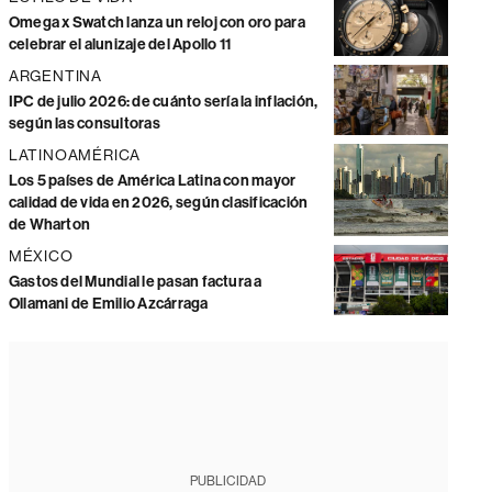
Omega x Swatch lanza un reloj con oro para
celebrar el alunizaje del Apollo 11
ARGENTINA
IPC de julio 2026: de cuánto sería la inflación,
según las consultoras
LATINOAMÉRICA
Los 5 países de América Latina con mayor
calidad de vida en 2026, según clasificación
de Wharton
MÉXICO
Gastos del Mundial le pasan factura a
Ollamani de Emilio Azcárraga
PUBLICIDAD