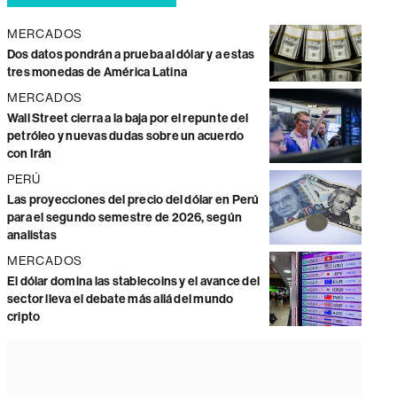
MERCADOS
Dos datos pondrán a prueba al dólar y a estas
tres monedas de América Latina
MERCADOS
Wall Street cierra a la baja por el repunte del
petróleo y nuevas dudas sobre un acuerdo
con Irán
PERÚ
Las proyecciones del precio del dólar en Perú
para el segundo semestre de 2026, según
analistas
MERCADOS
El dólar domina las stablecoins y el avance del
sector lleva el debate más allá del mundo
cripto