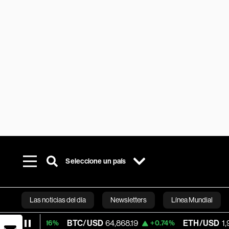
Seleccione un país
Las noticias del día
Newsletters
Línea Mundial
BTC/USD
64,868.19
ETH/USD
1,913.173
+0.16%
+0.74%
Bloomberg 