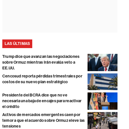
LAS ÚLTIMAS
Trump dice que avanzan las negociaciones
sobre Ormuz mientras Irán evalúa veto a
EE.UU.
Cencosud reporta pérdidas trimestrales por
costos de su nuevo plan estratégico
Presidente del BCRA dice que no ve
necesaria una baja de encajes para reactivar
el crédito
Activos de mercados emergentes caen por
temor a que el acuerdo sobre Ormuz eleve las
tensiones