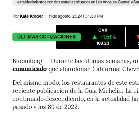
establecimientos con dos estrellas situados en Los Ángeles, Carmel y Sa
Por
Kate Krader
11 de agosto, 2024 | 04:30 PM
CVX
+1.51%
ÚLTIMAS
COTIZACIONES
189.23
Bloomberg — Durante las últimas semanas, u
comunicado
que abandonan California: Chevr
Del mismo modo, los restaurantes de este es
reciente publicación de la Guía Michelin. La ci
continuado descendiendo; en la actualidad ha
pasado y los 89 de 2022.