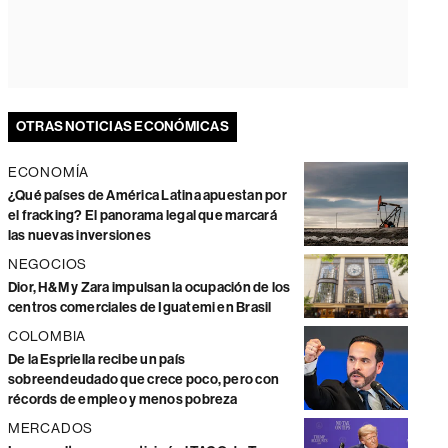
OTRAS NOTICIAS ECONÓMICAS
ECONOMÍA
¿Qué países de América Latina apuestan por
el fracking? El panorama legal que marcará
las nuevas inversiones
NEGOCIOS
Dior, H&M y Zara impulsan la ocupación de los
centros comerciales de Iguatemi en Brasil
COLOMBIA
De la Espriella recibe un país
sobreendeudado que crece poco, pero con
récords de empleo y menos pobreza
MERCADOS