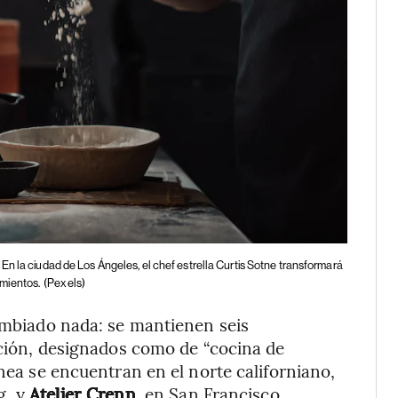
En la ciudad de Los Ángeles, el chef estrella Curtis Sotne transformará
mientos.
(Pexels)
cambiado nada: se mantienen seis
cación, designados como de “cocina de
ínea se encuentran en el norte californiano,
g, y
Atelier Crenn
, en San Francisco.