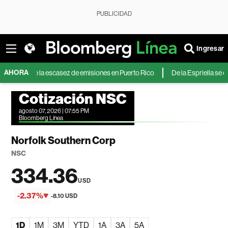
PUBLICIDAD
Ingresar
AHORA
ante la escasez de emisiones en Puerto Rico
De la Espriella se compromet
Cotización NSC
agosto 07, 2026 | 07:55 PM
Bloomberg Línea
Norfolk Southern Corp
NSC
334.36
USD
-2.37%
-8.10 USD
1D
1M
3M
YTD
1A
3A
5A