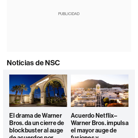
PUBLICIDAD
Noticias de NSC
El drama de Warner
Acuerdo Netflix–
Bros. da un cierre de
Warner Bros. impulsa
blockbuster al auge
el mayor auge de
de acuerdos por
fusiones y