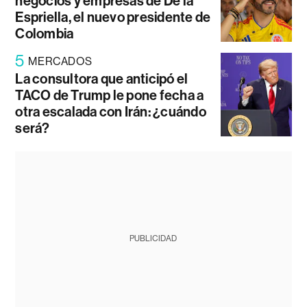
negocios y empresas de De la
Espriella, el nuevo presidente de
Colombia
5
MERCADOS
La consultora que anticipó el
TACO de Trump le pone fecha a
otra escalada con Irán: ¿cuándo
será?
PUBLICIDAD