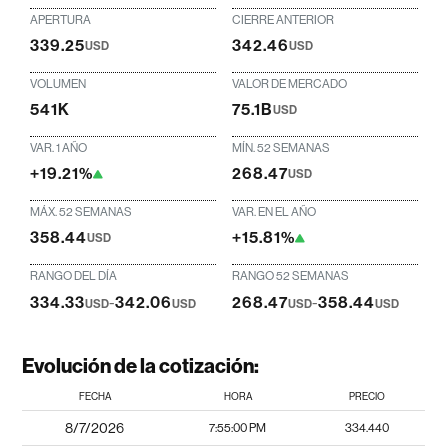
APERTURA
CIERRE ANTERIOR
339.25
342.46
USD
USD
VOLUMEN
VALOR DE MERCADO
541K
75.1B
USD
VAR. 1 AÑO
MÍN. 52 SEMANAS
+19.21%
268.47
USD
MÁX. 52 SEMANAS
VAR. EN EL AÑO
358.44
+15.81%
USD
RANGO DEL DÍA
RANGO 52 SEMANAS
334.33
-
342.06
268.47
-
358.44
USD
USD
USD
USD
Evolución de la cotización:
FECHA
HORA
PRECIO
8/7/2026
7:55:00 PM
334.440