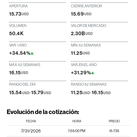
APERTURA
CIERRE ANTERIOR
15.73
15.69
USD
USD
VOLUMEN
VALOR DE MERCADO
50.4K
2.30B
USD
VAR. 1 AÑO
MÍN. 52 SEMANAS
+34.54%
11.25
USD
MÁX. 52 SEMANAS
VAR. EN EL AÑO
16.15
+31.29%
USD
RANGO DEL DÍA
RANGO 52 SEMANAS
15.54
-
15.79
11.25
-
16.15
USD
USD
USD
USD
Evolución de la cotización:
FECHA
HORA
PRECIO
7/31/2026
7:55:00 PM
15.735