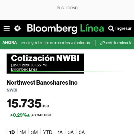
PUBLICIDAD
Ingresar
AHORA
y concluye el retiro de recortes voluntarios
¿Puede terminar la calma en
Cotización NWBI
julio 31, 2026 | 07:55 PM
Bloomberg Línea
Northwest Bancshares Inc
NWBI
15.735
USD
+0.29%
+0.045 USD
1D
1M
3M
YTD
1A
3A
5A