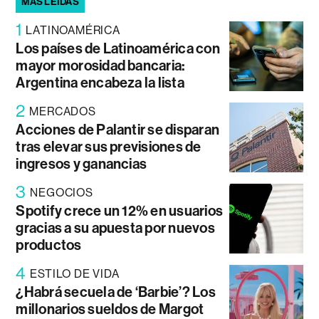
MÁS LEÍDAS
1
LATINOAMÉRICA
Los países de Latinoamérica con
mayor morosidad bancaria:
Argentina encabeza la lista
2
MERCADOS
Acciones de Palantir se disparan
tras elevar sus previsiones de
ingresos y ganancias
3
NEGOCIOS
Spotify crece un 12% en usuarios
gracias a su apuesta por nuevos
productos
4
ESTILO DE VIDA
¿Habrá secuela de ‘Barbie’? Los
millonarios sueldos de Margot