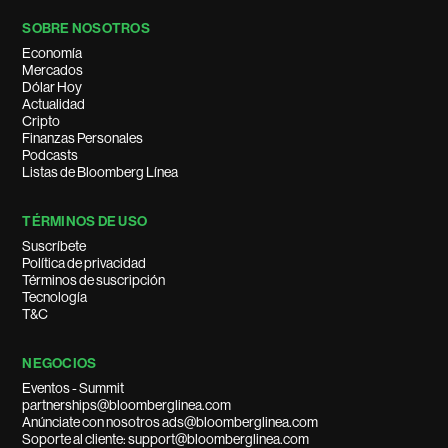
SOBRE NOSOTROS
Economía
Mercados
Dólar Hoy
Actualidad
Cripto
Finanzas Personales
Podcasts
Listas de Bloomberg Línea
TÉRMINOS DE USO
Suscríbete
Política de privacidad
Términos de suscripción
Tecnología
T&C
NEGOCIOS
Eventos - Summit
partnerships@bloomberglinea.com
Anúnciate con nosotros ads@bloomberglinea.com
Soporte al cliente: support@bloomberglinea.com