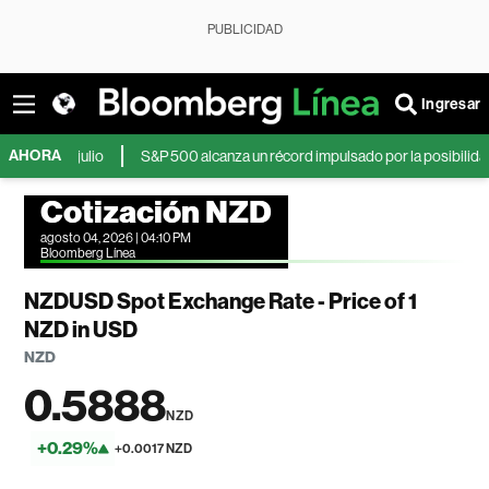
PUBLICIDAD
Ingresar
AHORA
 de julio
S&P 500 alcanza un récord impulsado por la posibilidad de un 
Cotización NZD
agosto 04, 2026 | 04:10 PM
Bloomberg Línea
NZDUSD Spot Exchange Rate - Price of 1
NZD in USD
NZD
0.5888
NZD
+0.29%
+0.0017 NZD