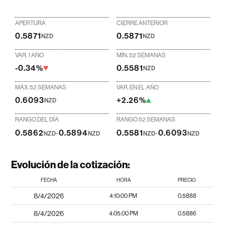
APERTURA
CIERRE ANTERIOR
0.5871
0.5871
NZD
NZD
VAR. 1 AÑO
MÍN. 52 SEMANAS
-0.34%
0.5581
NZD
MÁX. 52 SEMANAS
VAR. EN EL AÑO
0.6093
+2.26%
NZD
RANGO DEL DÍA
RANGO 52 SEMANAS
0.5862
-
0.5894
0.5581
-
0.6093
NZD
NZD
NZD
NZD
Evolución de la cotización:
FECHA
HORA
PRECIO
8/4/2026
4:10:00 PM
0.5888
8/4/2026
4:05:00 PM
0.5886