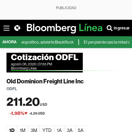
PUBLICIDAD
Ingresar
AHORA
go geopolítico, advierte BlackRock
El yen pierde casi la mitad de sus ga
Cotización ODFL
agosto 06, 2026 | 07:55 PM
Bloomberg Línea
Old Dominion Freight Line Inc
ODFL
211.20
USD
-1.98%
-4.26 USD
1D
1M
3M
YTD
1A
3A
5A