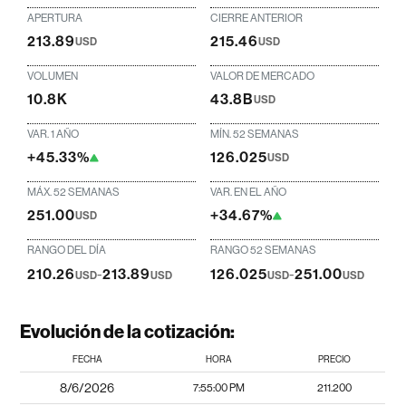
APERTURA
CIERRE ANTERIOR
213.89
215.46
USD
USD
VOLUMEN
VALOR DE MERCADO
10.8K
43.8B
USD
VAR. 1 AÑO
MÍN. 52 SEMANAS
+45.33%
126.025
USD
MÁX. 52 SEMANAS
VAR. EN EL AÑO
251.00
+34.67%
USD
RANGO DEL DÍA
RANGO 52 SEMANAS
210.26
-
213.89
126.025
-
251.00
USD
USD
USD
USD
Evolución de la cotización:
FECHA
HORA
PRECIO
8/6/2026
7:55:00 PM
211.200