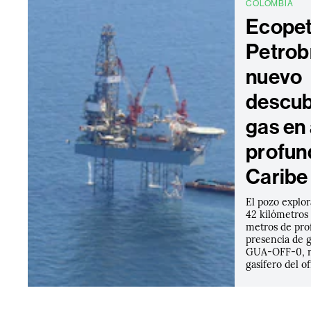
COLOMBIA
Ecopet
Petrob
nuevo
descub
gas en
profun
Caribe
El pozo explor
42 kilómetros 
metros de pro
presencia de g
GUA-OFF-0, re
gasífero del o