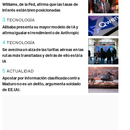
Williams, de la Fed, afirma que las tasas de
interés están bien posicionadas
3
TECNOLOGÍA
Alibaba presenta su mayor modelo de IA y
afirma igualar el rendimiento de Anthropic
4
TECNOLOGÍA
Se avecina un alza de las tarifas aéreas en las
rutas más transitadas y detrás de ello está la
IA
5
ACTUALIDAD
Apostar por información clasificada contra
Maduro no es un delito, argumenta soldado
de EE.UU.