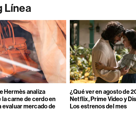
g Línea
de Hermès analiza
¿Qué ver en agosto de 2
 la carne de cerdo en
Netflix, Prime Video y Di
a evaluar mercado de
Los estrenos del mes