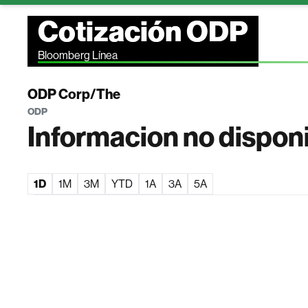
Cotización ODP
Bloomberg Línea
ODP Corp/The
ODP
Informacion no dispon
1D
1M
3M
YTD
1A
3A
5A