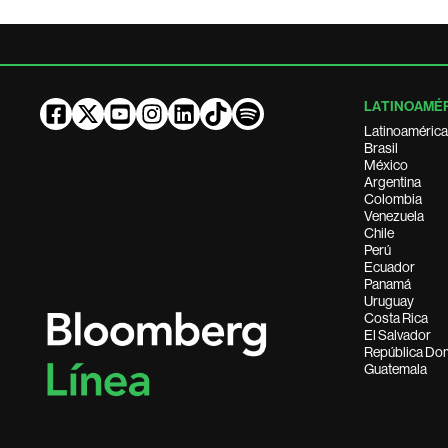
LATINOAMÉ
Latinoamérica
Brasil
México
Argentina
Colombia
Venezuela
Chile
Perú
Ecuador
Panamá
Uruguay
Costa Rica
El Salvador
República Do
Guatemala