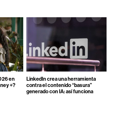
026 en
LinkedIn crea una herramienta
sney +?
contra el contenido “basura”
generado con IA: así funciona