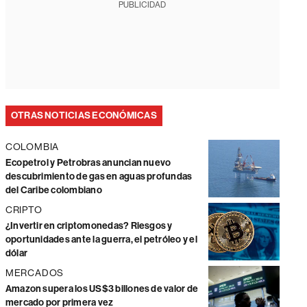
PUBLICIDAD
OTRAS NOTICIAS ECONÓMICAS
COLOMBIA
Ecopetrol y Petrobras anuncian nuevo
descubrimiento de gas en aguas profundas
del Caribe colombiano
CRIPTO
¿Invertir en criptomonedas? Riesgos y
oportunidades ante la guerra, el petróleo y el
dólar
MERCADOS
Amazon supera los US$3 billones de valor de
mercado por primera vez