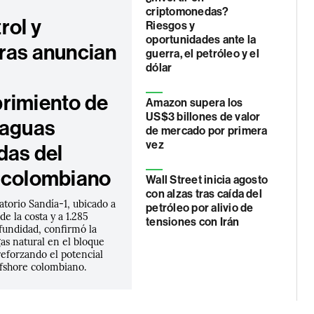
criptomonedas?
rol y
Riesgos y
oportunidades ante la
ras anuncian
guerra, el petróleo y el
dólar
rimiento de
Amazon supera los
US$3 billones de valor
 aguas
de mercado por primera
vez
das del
 colombiano
Wall Street inicia agosto
con alzas tras caída del
atorio Sandía-1, ubicado a
petróleo por alivio de
de la costa y a 1.285
tensiones con Irán
fundidad, confirmó la
as natural en el bloque
forzando el potencial
ffshore colombiano.