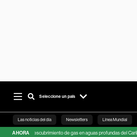
Seleccione un país
Las noticias del día
Newsletters
Línea Mundial
n nuevo descubrimiento de gas en aguas profundas del Caribe colo
AHORA
Bloomberg 