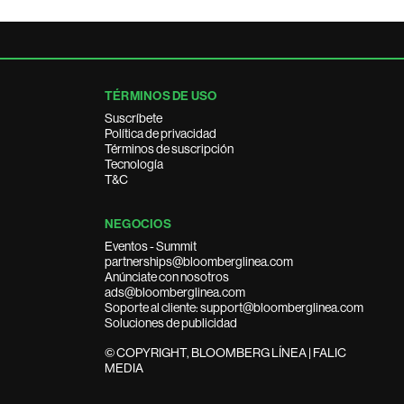
TÉRMINOS DE USO
Suscríbete
Política de privacidad
Términos de suscripción
Tecnología
T&C
NEGOCIOS
Eventos - Summit
partnerships@bloomberglinea.com
Anúnciate con nosotros
ads@bloomberglinea.com
Soporte al cliente: support@bloomberglinea.com
Soluciones de publicidad
© COPYRIGHT, BLOOMBERG LÍNEA | FALIC
MEDIA