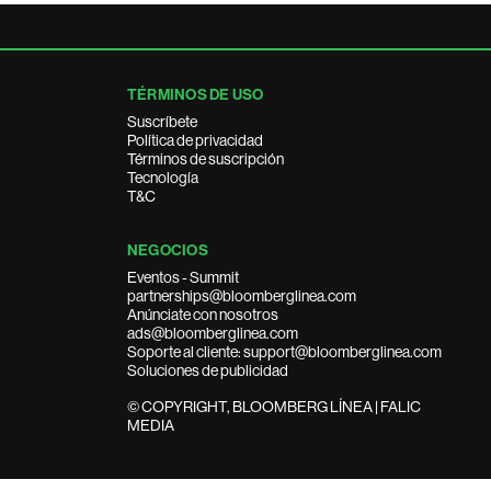
TÉRMINOS DE USO
Suscríbete
Política de privacidad
Términos de suscripción
Tecnología
T&C
NEGOCIOS
Eventos - Summit
partnerships@bloomberglinea.com
Anúnciate con nosotros
ads@bloomberglinea.com
Soporte al cliente: support@bloomberglinea.com
Soluciones de publicidad
© COPYRIGHT, BLOOMBERG LÍNEA | FALIC
MEDIA