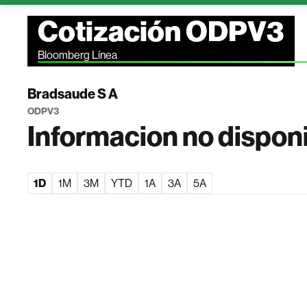
Cotización ODPV3
Bloomberg Línea
Bradsaude S A
ODPV3
Informacion no dispon
1D
1M
3M
YTD
1A
3A
5A