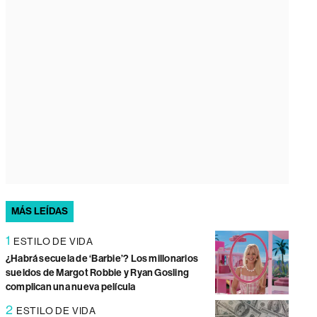
MÁS LEÍDAS
1
ESTILO DE VIDA
¿Habrá secuela de ‘Barbie’? Los millonarios
sueldos de Margot Robbie y Ryan Gosling
complican una nueva película
2
ESTILO DE VIDA