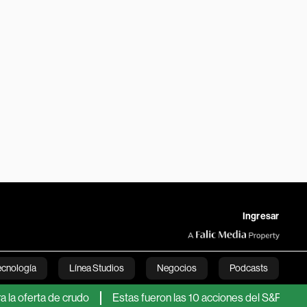
Ingresar
ecnología
Línea Studios
Negocios
Podcasts
rta de crudo
Estas fueron las 10 acciones del S&P 500 que mej
English