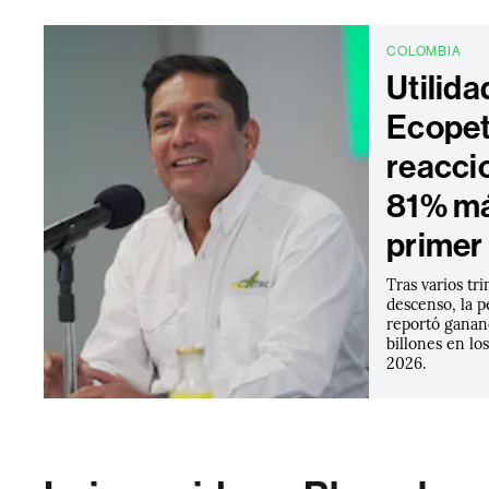
COLOMBIA
Utilida
Ecopet
reacci
81% má
primer
Tras varios tr
descenso, la 
reportó ganan
billones en lo
2026.