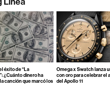
g Línea
l éxito de “La
Omega x Swatch lanza un
: ¿Cuánto dinero ha
con oro para celebrar el 
la canción que marcó los
del Apollo 11