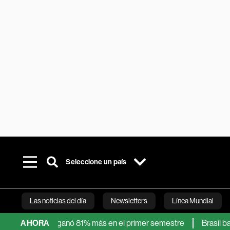
Seleccione un país
Las noticias del día
Newsletters
Línea Mundial
cionaron: ganó 81% más en el primer semestre
AHORA
Brasil bate réco
Bloomberg 