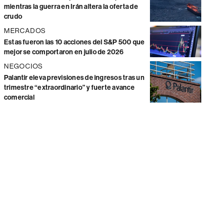
mientras la guerra en Irán altera la oferta de
crudo
MERCADOS
Estas fueron las 10 acciones del S&P 500 que
mejor se comportaron en julio de 2026
NEGOCIOS
Palantir eleva previsiones de ingresos tras un
trimestre “extraordinario” y fuerte avance
comercial