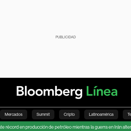
PUBLICIDAD
Mercados
Summit
Cripto
Latinoamérica
T
rd en producción de petróleo mientras la guerra en Irán altera la ofe
Green
Economía
Estilo de vida
Mundo
Videos