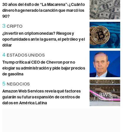
30 años del éxito de “La Macarena”: ¿Cuánto
dinero ha generado la canción que marcó los
90?
3
CRIPTO
¿Invertir en criptomonedas? Riesgos y
oportunidades ante la guerra, el petróleo y el
dólar
4
ESTADOS UNIDOS
Trump critica al CEO de Chevron por no
elogiar su administración y pide bajar precios
de gasolina
5
NEGOCIOS
Amazon Web Services revela qué factores
guiarán su futura expansión de centros de
datos en América Latina