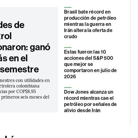
Brasil bate récord en
producción de petróleo
des de
mientras la guerra en
Irán altera la oferta de
rol
crudo
onaron: ganó
Estas fueron las 10
s en el
acciones del S&P 500
que mejor se
 semestre
comportaron en julio de
2026
imestres con utilidades en
petrolera colombiana
cias por COP$8,95
Dow Jones alcanza un
s primeros seis meses del
récord mientras cae el
petróleo por señales de
alivio desde Irán