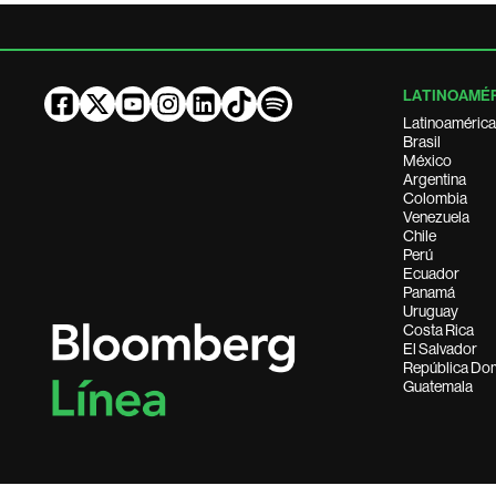
LATINOAMÉ
Latinoamérica
Brasil
México
Argentina
Colombia
Venezuela
Chile
Perú
Ecuador
Panamá
Uruguay
Costa Rica
El Salvador
República Do
Guatemala