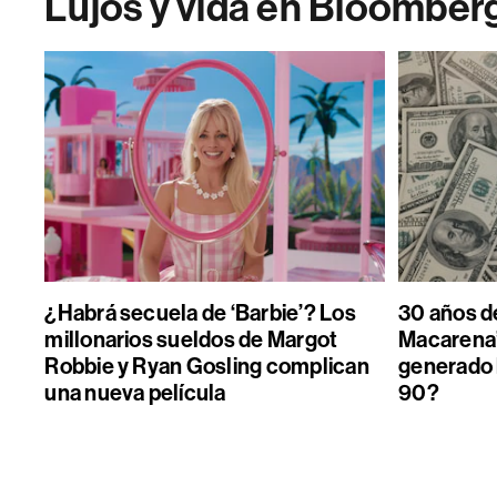
Lujos y vida en Bloomber
¿Habrá secuela de ‘Barbie’? Los
30 años de
millonarios sueldos de Margot
Macarena”
Robbie y Ryan Gosling complican
generado 
una nueva película
90?