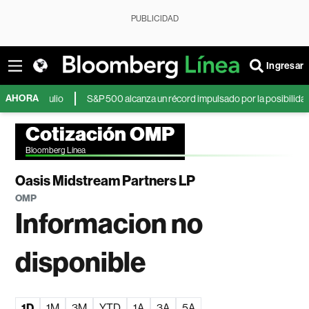
PUBLICIDAD
Ingresar
AHORA
de julio
S&P 500 alcanza un récord impulsado por la posibilidad de un a
Cotización OMP
Bloomberg Línea
Oasis Midstream Partners LP
OMP
Informacion no
disponible
1D
1M
3M
YTD
1A
3A
5A