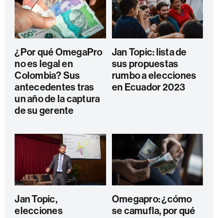
¿Por qué OmegaPro
Jan Topic: lista de
no es legal en
sus propuestas
Colombia? Sus
rumbo a elecciones
antecedentes tras
en Ecuador 2023
un año de la captura
de su gerente
Jan Topic,
Omegapro: ¿cómo
elecciones
se camufla, por qué