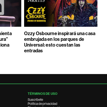
mienta
Ozzy Osbourne inspirará una casa
ura”
embrujada en los parques de
ciona
Universal: esto cuestan las
entradas
TÉRMINOS DE USO
Suscríbete
Política de privacidad