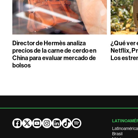
Director de Hermès analiza
¿Qué ver 
precios de la carne de cerdo en
Netflix, P
China para evaluar mercado de
Los estre
bolsos
LATINOAMÉ
Latinoamérica
Brasil