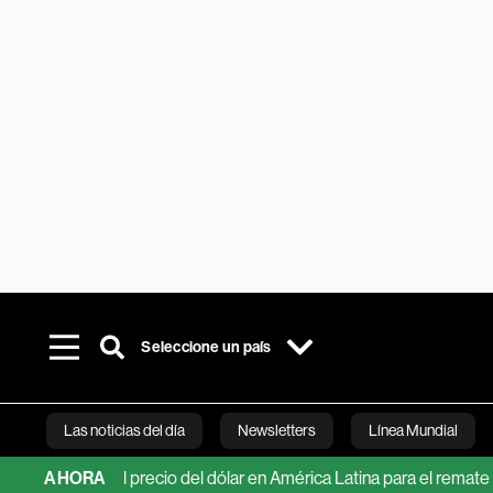
Seleccione un país
Las noticias del día
Newsletters
Línea Mundial
ciones del precio del dólar en América Latina para el remate de 20
AHORA
Bloomberg 