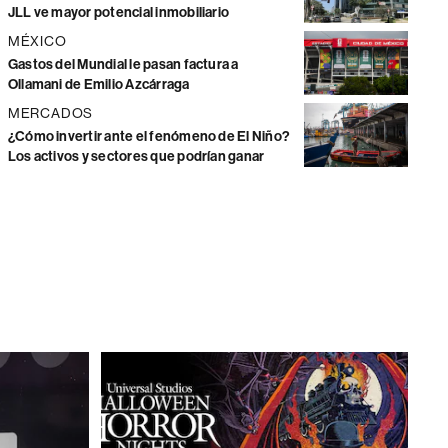
JLL ve mayor potencial inmobiliario
MÉXICO
Gastos del Mundial le pasan factura a
Ollamani de Emilio Azcárraga
MERCADOS
¿Cómo invertir ante el fenómeno de El Niño?
Los activos y sectores que podrían ganar