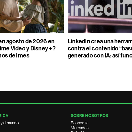
en agosto de 2026 en
LinkedIn crea una herra
rime Video y Disney +?
contra el contenido “bas
nos del mes
generado con IA: así fun
RICA
SOBRE NOSOTROS
 y el mundo
Economía
Mercados