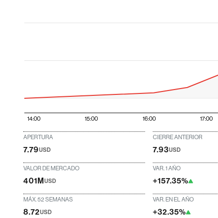
14:00
15:00
16:00
17:00
APERTURA
CIERRE ANTERIOR
7.79
7.93
USD
USD
VALOR DE MERCADO
VAR. 1 AÑO
401M
+157.35%
USD
MÁX. 52 SEMANAS
VAR. EN EL AÑO
8.72
+32.35%
USD