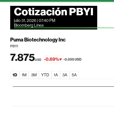
Cotización PBYI
julio 31, 2026 | 07:40 PM
Bloomberg Línea
Puma Biotechnology Inc
PBYI
7.875
-0.69%
-0.055 USD
USD
1D
1M
3M
YTD
1A
3A
5A