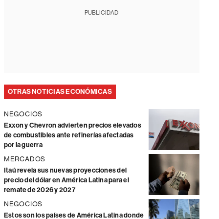
PUBLICIDAD
OTRAS NOTICIAS ECONÓMICAS
NEGOCIOS
Exxon y Chevron advierten precios elevados
de combustibles ante refinerías afectadas
por la guerra
MERCADOS
Itaú revela sus nuevas proyecciones del
precio del dólar en América Latina para el
remate de 2026 y 2027
NEGOCIOS
Estos son los países de América Latina donde