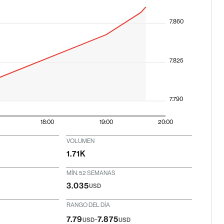
7.860
7.825
7.790
18:00
19:00
20:00
VOLUMEN
1.71K
MÍN. 52 SEMANAS
3.035
USD
RANGO DEL DÍA
-
7.79
7.875
USD
USD