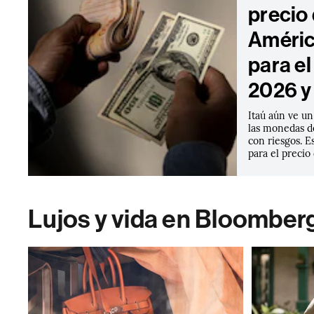
precio 
Améric
para e
2026 y
Itaú aún ve un
las monedas d
con riesgos. E
para el precio
Lujos y vida en Bloomber