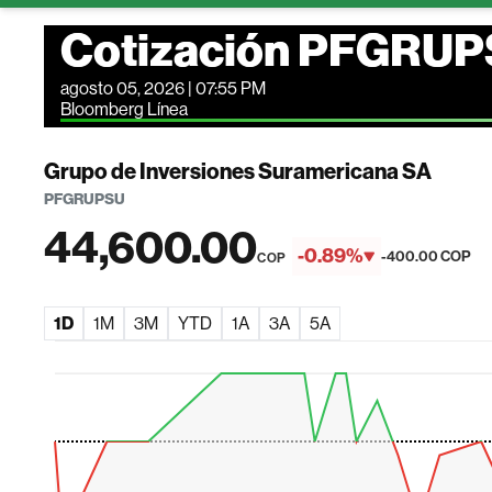
Cotización PFGRU
agosto 05, 2026 | 07:55 PM
Bloomberg Línea
Grupo de Inversiones Suramericana SA
PFGRUPSU
44,600.00
-0.89%
-400.00 COP
COP
1D
1M
3M
YTD
1A
3A
5A