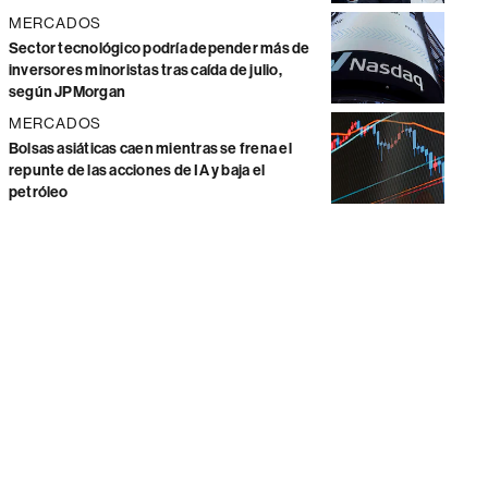
MERCADOS
Sector tecnológico podría depender más de
inversores minoristas tras caída de julio,
según JPMorgan
MERCADOS
Bolsas asiáticas caen mientras se frena el
repunte de las acciones de IA y baja el
petróleo