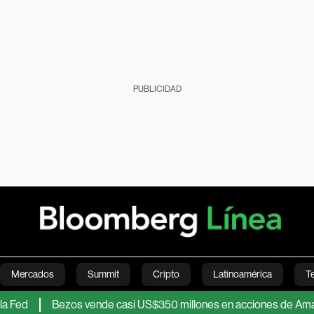
PUBLICIDAD
Mercados
Summit
Cripto
Latinoamérica
T
Bezos vende casi US$350 millones en acciones de Amazon tras 
Green
Economía
Estilo de vida
Mundo
Videos