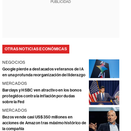
PUBLICIDAD
OTRAS NOTICIAS ECONÓMICAS
NEGOCIOS
Google pierde a destacados veteranos de IA
en una profunda reorganización del liderazgo
MERCADOS
Barclays y HSBC ven atractivo en los bonos
protegidos contra la inflación por dudas
sobre la Fed
MERCADOS
Bezos vende casi US$350 millones en
acciones de Amazon tras máximo histórico de
la compañía