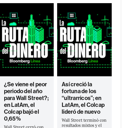
¿Se viene el peor
Así creció la
periodo del año
fortuna de los
para Wall Street?;
“ultrarricos”; en
en LatAm, el
LatAm, el Colcap
Colcap bajó el
lideró de nuevo
0,65%
Wall Street terminó con
resultados mixtos y el
Wall Street cerró con