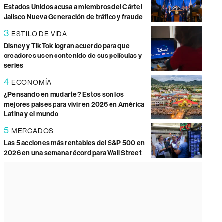
Estados Unidos acusa a miembros del Cártel
Jalisco Nueva Generación de tráfico y fraude
3
ESTILO DE VIDA
Disney y TikTok logran acuerdo para que
creadores usen contenido de sus películas y
series
4
ECONOMÍA
¿Pensando en mudarte? Estos son los
mejores países para vivir en 2026 en América
Latina y el mundo
5
MERCADOS
Las 5 acciones más rentables del S&P 500 en
2026 en una semana récord para Wall Street