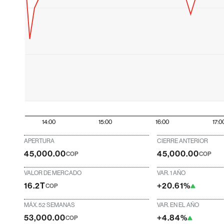
14:00
15:00
16:00
17:0
APERTURA
CIERRE ANTERIOR
45,000.00
45,000.00
COP
COP
VALOR DE MERCADO
VAR. 1 AÑO
16.2T
+20.61%
COP
MÁX. 52 SEMANAS
VAR. EN EL AÑO
53,000.00
+4.84%
COP