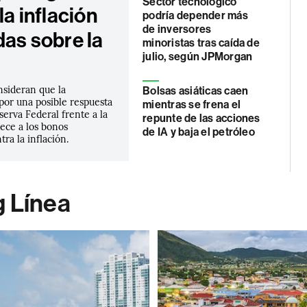
Sector tecnológico
la inflación
podría depender más
de inversores
das sobre la
minoristas tras caída de
julio, según JPMorgan
nsideran que la
Bolsas asiáticas caen
por una posible respuesta
mientras se frena el
eserva Federal frente a la
repunte de las acciones
rece a los bonos
de IA y baja el petróleo
tra la inflación.
g Línea