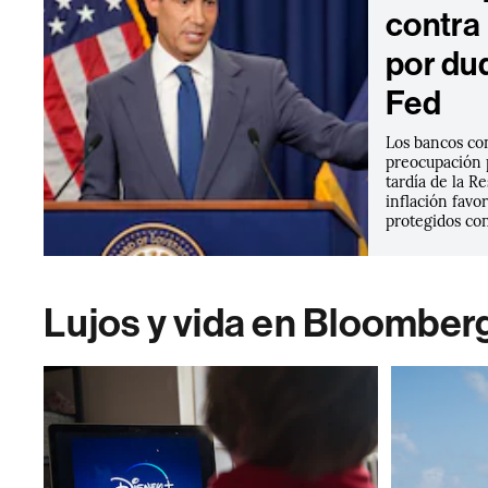
contra 
por du
Fed
Los bancos co
preocupación 
tardía de la R
inflación favo
protegidos con
Lujos y vida en Bloomber