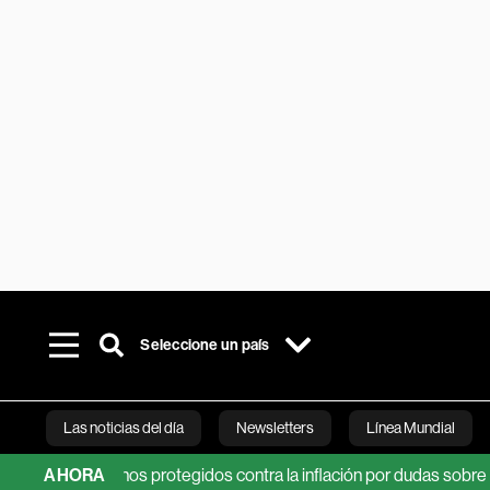
Seleccione un país
Las noticias del día
Newsletters
Línea Mundial
 los bonos protegidos contra la inflación por dudas sobre la Fed
AHORA
Bloomberg 