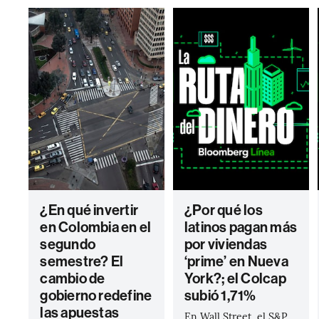
¿En qué invertir
¿Por qué los
en Colombia en el
latinos pagan más
segundo
por viviendas
semestre? El
‘prime’ en Nueva
cambio de
York?; el Colcap
gobierno redefine
subió 1,71%
las apuestas
En Wall Street, el S&P