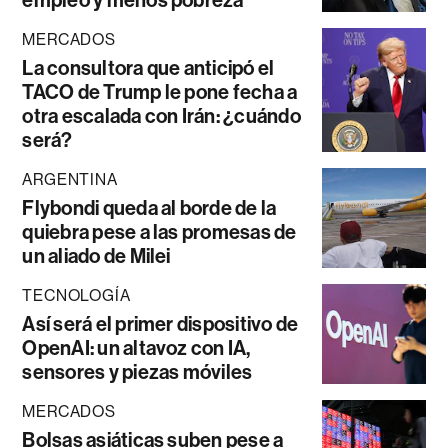
empleo y menos pobreza
MERCADOS
La consultora que anticipó el
TACO de Trump le pone fecha a
otra escalada con Irán: ¿cuándo
será?
ARGENTINA
Flybondi queda al borde de la
quiebra pese a las promesas de
un aliado de Milei
TECNOLOGÍA
Así será el primer dispositivo de
OpenAI: un altavoz con IA,
sensores y piezas móviles
MERCADOS
Bolsas asiáticas suben pese a