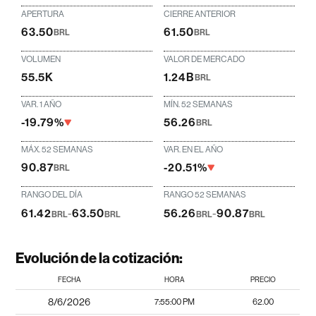
APERTURA
CIERRE ANTERIOR
63.50
61.50
BRL
BRL
VOLUMEN
VALOR DE MERCADO
55.5K
1.24B
BRL
VAR. 1 AÑO
MÍN. 52 SEMANAS
-19.79%
56.26
BRL
MÁX. 52 SEMANAS
VAR. EN EL AÑO
90.87
-20.51%
BRL
RANGO DEL DÍA
RANGO 52 SEMANAS
61.42
-
63.50
56.26
-
90.87
BRL
BRL
BRL
BRL
Evolución de la cotización:
FECHA
HORA
PRECIO
8/6/2026
7:55:00 PM
62.00