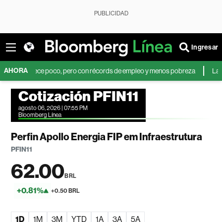
PUBLICIDAD
Ingresar
AHORA
que crece poco, pero con récords de empleo y menos pobreza
La consulto
Cotización PFIN11
agosto 06, 2026 | 07:55 PM
Bloomberg Línea
Perfin Apollo Energia FIP em Infraestrutura
PFIN11
62.00
BRL
+0.81%
+0.50 BRL
1D
1M
3M
YTD
1A
3A
5A