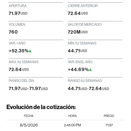
APERTURA
CIERRE ANTERIOR
71.97
72.64
USD
USD
VOLUMEN
VALOR DE MERCADO
760
720M
USD
VAR. 1 AÑO
MÍN. 52 SEMANAS
+52.35%
44.71
USD
MÁX. 52 SEMANAS
VAR. EN EL AÑO
72.64
+44.69%
USD
RANGO DEL DÍA
RANGO 52 SEMANAS
71.97
-
71.97
44.71
-
72.64
USD
USD
USD
USD
Evolución de la cotización:
FECHA
HORA
PRECIO
8/5/2026
2:45:00 PM
71.97