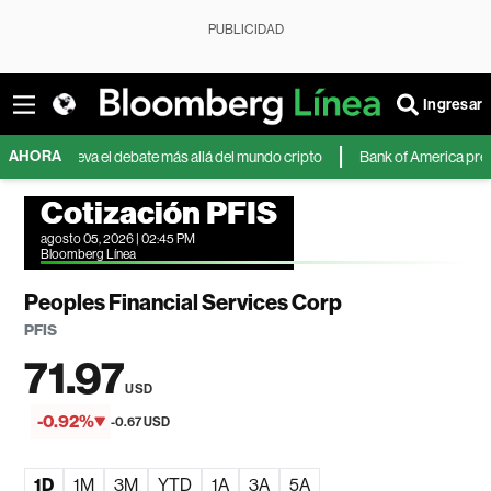
PUBLICIDAD
Ingresar
AHORA
tor lleva el debate más allá del mundo cripto
Bank of America prevé que el
Cotización PFIS
agosto 05, 2026 | 02:45 PM
Bloomberg Línea
Peoples Financial Services Corp
PFIS
71.97
USD
-0.92%
-0.67 USD
1D
1M
3M
YTD
1A
3A
5A