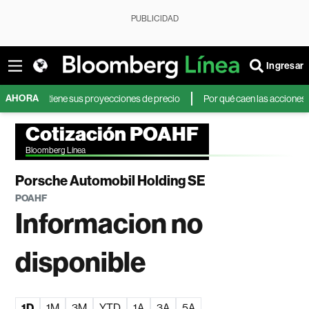
PUBLICIDAD
Ingresar
AHORA
 y mantiene sus proyecciones de precio
Por qué caen las acciones de YPF y
Cotización POAHF
Bloomberg Línea
Porsche Automobil Holding SE
POAHF
Informacion no
disponible
1D
1M
3M
YTD
1A
3A
5A