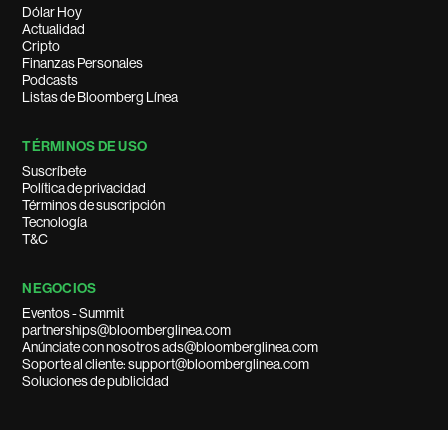
Dólar Hoy
Actualidad
Cripto
Finanzas Personales
Podcasts
Listas de Bloomberg Línea
TÉRMINOS DE USO
Suscríbete
Política de privacidad
Términos de suscripción
Tecnología
T&C
NEGOCIOS
Eventos - Summit
partnerships@bloomberglinea.com
Anúnciate con nosotros ads@bloomberglinea.com
Soporte al cliente: support@bloomberglinea.com
Soluciones de publicidad