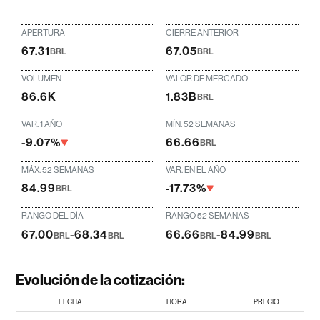
APERTURA
CIERRE ANTERIOR
67.31
67.05
BRL
BRL
VOLUMEN
VALOR DE MERCADO
86.6K
1.83B
BRL
VAR. 1 AÑO
MÍN. 52 SEMANAS
-9.07%
66.66
BRL
MÁX. 52 SEMANAS
VAR. EN EL AÑO
84.99
-17.73%
BRL
RANGO DEL DÍA
RANGO 52 SEMANAS
67.00
-
68.34
66.66
-
84.99
BRL
BRL
BRL
BRL
Evolución de la cotización:
FECHA
HORA
PRECIO