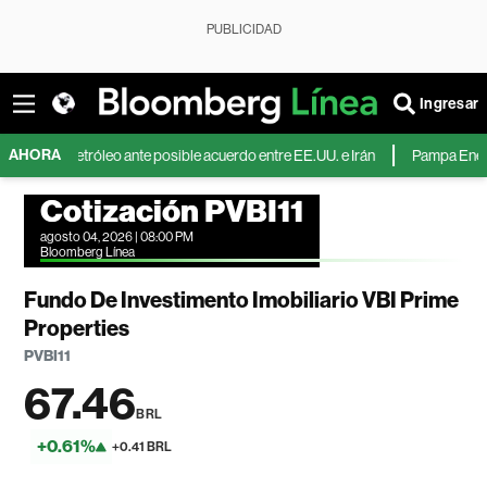
PUBLICIDAD
Ingresar
AHORA
 el petróleo ante posible acuerdo entre EE.UU. e Irán
Pampa Energía dupli
Cotización PVBI11
agosto 04, 2026 | 08:00 PM
Bloomberg Línea
Fundo De Investimento Imobiliario VBI Prime
Properties
PVBI11
67.46
BRL
+0.61%
+0.41 BRL