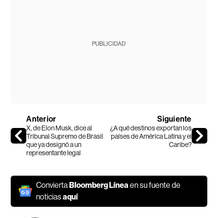
PUBLICIDAD
Anterior
Siguiente
X, de Elon Musk, dice al
¿A qué destinos exportan los
Tribunal Supremo de Brasil
países de América Latina y el
que ya designó a un
Caribe?
representante legal
Convierta
Bloomberg Línea
en su fuente de
noticias
aquí