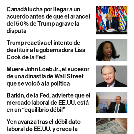
Canadá lucha por llegar a un
acuerdo antes de que el arancel
del 50% de Trump agrave la
disputa
Trump reactiva el intento de
destituir a la gobernadora Lisa
Cook de la Fed
Muere John Loeb Jr., el sucesor
de una dinastía de Wall Street
que se volcó a la política
Barkin, de la Fed, advierte que el
mercado laboral de EE.UU. está
en un “equilibrio débil”
Yen avanza tras el débil dato
laboral de EE.UU. y crece la