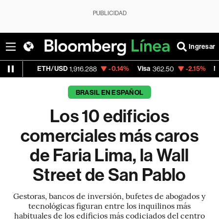
PUBLICIDAD
Ingresar
H/USD
-0.14%
Visa
-2.15%
MercadoLibre
1,916.288
362.50
1,
BRASIL EN ESPAÑOL
Los 10 edificios
comerciales más caros
de Faria Lima, la Wall
Street de San Pablo
Gestoras, bancos de inversión, bufetes de abogados y
tecnológicas figuran entre los inquilinos más
habituales de los edificios más codiciados del centro