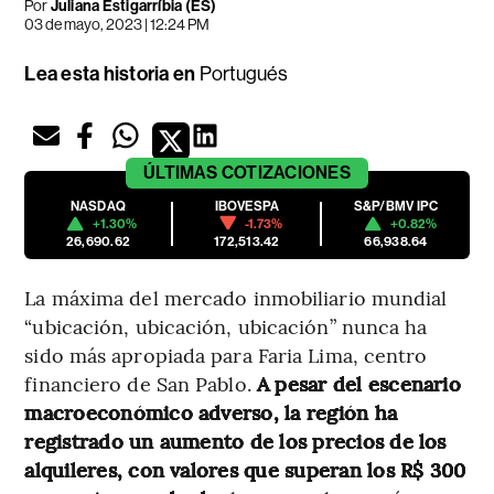
Por
Juliana Estigarríbia (ES)
03 de mayo, 2023 | 12:24 PM
Lea esta historia en
Portugués
ÚLTIMAS
COTIZACIONES
NASDAQ
IBOVESPA
S&P/BMV IPC
+1.30%
-1.73%
+0.82%
26,690.62
172,513.42
66,938.64
La máxima del mercado inmobiliario mundial
“ubicación, ubicación, ubicación” nunca ha
sido más apropiada para Faria Lima, centro
financiero de San Pablo.
A pesar del escenario
macroeconómico adverso, la región ha
registrado un aumento de los precios de los
alquileres, con valores que superan los R$ 300