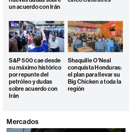
un acuerdo con Irán
S&P 500 cae desde
Shaquille O’Neal
su máximo histórico
conquista Honduras:
por repunte del
el plan para llevar su
petróleo y dudas
Big Chicken a toda la
sobre acuerdo con
región
Irán
Mercados