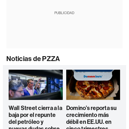
PUBLICIDAD
Noticias de PZZA
Wall Street cierra a la
Domino’s reporta su
baja por el repunte
crecimiento más
del petróleo y
débil en EE.UU. en
nuevas dudas sobre
cinco trimestres