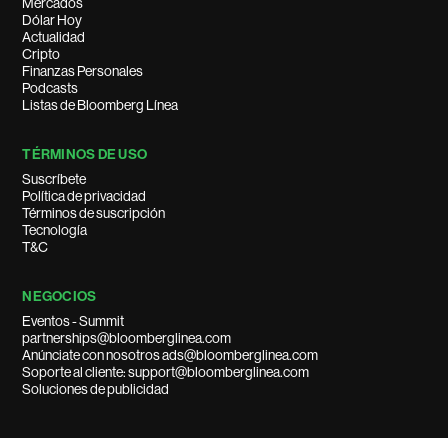
Mercados
Dólar Hoy
Actualidad
Cripto
Finanzas Personales
Podcasts
Listas de Bloomberg Línea
TÉRMINOS DE USO
Suscríbete
Política de privacidad
Términos de suscripción
Tecnología
T&C
NEGOCIOS
Eventos - Summit
partnerships@bloomberglinea.com
Anúnciate con nosotros ads@bloomberglinea.com
Soporte al cliente: support@bloomberglinea.com
Soluciones de publicidad