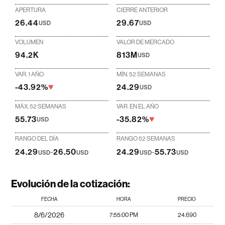
APERTURA
CIERRE ANTERIOR
26.44
29.67
USD
USD
VOLUMEN
VALOR DE MERCADO
94.2K
813M
USD
VAR. 1 AÑO
MÍN. 52 SEMANAS
-43.92%
24.29
USD
MÁX. 52 SEMANAS
VAR. EN EL AÑO
55.73
-35.82%
USD
RANGO DEL DÍA
RANGO 52 SEMANAS
24.29
-
26.50
24.29
-
55.73
USD
USD
USD
USD
Evolución de la cotización:
FECHA
HORA
PRECIO
8/6/2026
7:55:00 PM
24.690