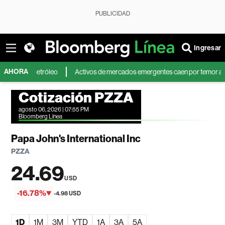
PUBLICIDAD
Ingresar
AHORA
el petróleo
Activos de mercados emergentes caen por temor a que el ac
Cotización PZZA
agosto 06, 2026 | 07:55 PM
Bloomberg Línea
Papa John's International Inc
PZZA
24.69
USD
-16.78%
-4.98 USD
1D
1M
3M
YTD
1A
3A
5A