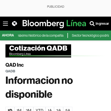
PUBLICIDAD
Ingresar
AHORA
tras máximo histórico de la compañía
Sector tecnológico podría depende
Cotización QADB
Bloomberg Línea
QAD Inc
QADB
Informacion no
disponible
1D
1M
3M
YTD
1A
3A
5A