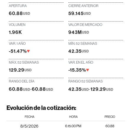
APERTURA
CIERRE ANTERIOR
60.88
59.145
USD
USD
VOLUMEN
VALOR DE MERCADO
1.96K
943M
USD
VAR. 1 AÑO
MÍN. 52 SEMANAS
-51.47%
42.35
USD
MÁX. 52 SEMANAS
VAR. EN EL AÑO
129.29
-15.35%
USD
RANGO DEL DÍA
RANGO 52 SEMANAS
60.88
-
60.88
42.35
-
129.29
USD
USD
USD
USD
Evolución de la cotización:
FECHA
HORA
PRECIO
8/5/2026
6:15:00 PM
60.88