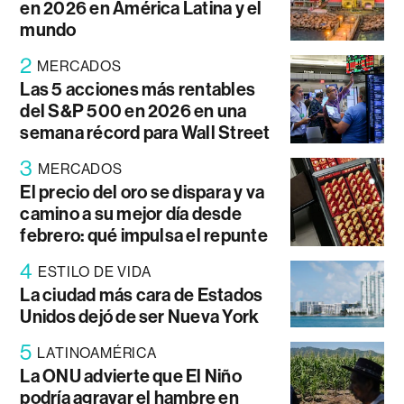
en 2026 en América Latina y el
mundo
2
MERCADOS
Las 5 acciones más rentables
del S&P 500 en 2026 en una
semana récord para Wall Street
3
MERCADOS
El precio del oro se dispara y va
camino a su mejor día desde
febrero: qué impulsa el repunte
4
ESTILO DE VIDA
La ciudad más cara de Estados
Unidos dejó de ser Nueva York
5
LATINOAMÉRICA
La ONU advierte que El Niño
podría agravar el hambre en