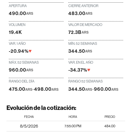
APERTURA
CIERRE ANTERIOR
490.00
483.00
ARS
ARS
VOLUMEN
VALOR DE MERCADO
19.4K
72.3B
ARS
VAR. 1 AÑO
MÍN. 52 SEMANAS
-20.94%
344.50
ARS
MÁX. 52 SEMANAS
VAR. EN EL AÑO
960.00
-34.37%
ARS
RANGO DEL DÍA
RANGO 52 SEMANAS
475.00
-
498.00
344.50
-
960.00
ARS
ARS
ARS
ARS
Evolución de la cotización:
FECHA
HORA
PRECIO
8/5/2026
7:55:00 PM
484.00