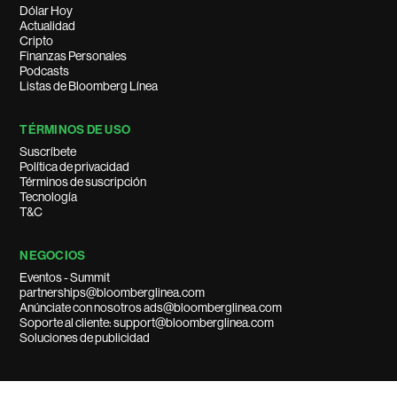
Dólar Hoy
Actualidad
Cripto
Finanzas Personales
Podcasts
Listas de Bloomberg Línea
TÉRMINOS DE USO
Suscríbete
Política de privacidad
Términos de suscripción
Tecnología
T&C
NEGOCIOS
Eventos - Summit
partnerships@bloomberglinea.com
Anúnciate con nosotros ads@bloomberglinea.com
Soporte al cliente: support@bloomberglinea.com
Soluciones de publicidad