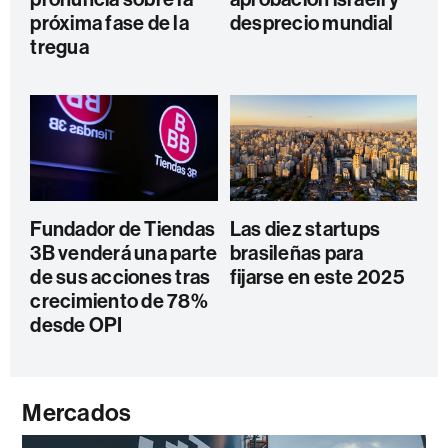
próxima fase de la
desprecio mundial
tregua
Fundador de Tiendas
Las diez startups
3B venderá una parte
brasileñas para
de sus acciones tras
fijarse en este 2025
crecimiento de 78%
desde OPI
Mercados