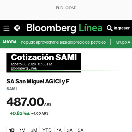
PUBLICIDAD
Ingresar
AHORA
o no pudo aprovechar el alza del precio del petróleo
Grupo Argos anunc
Cotización SAMI
agosto 05, 2026 | 07:55 PM
Bloomberg Línea
SA San Miguel AGICI y F
SAMI
487.00
ARS
+0.83%
+4.00 ARS
1D
1M
3M
YTD
1A
3A
5A