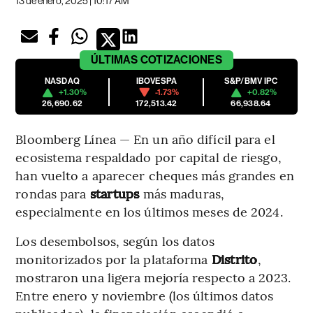
13 de enero, 2025 | 10:17 AM
ÚLTIMAS
COTIZACIONES
NASDAQ
IBOVESPA
S&P/BMV IPC
+1.30%
-1.73%
+0.82%
26,690.62
172,513.42
66,938.64
Bloomberg Línea — En un año difícil para el
ecosistema respaldado por capital de riesgo,
han vuelto a aparecer cheques más grandes en
rondas para
startups
más maduras,
especialmente en los últimos meses de 2024.
Los desembolsos, según los datos
monitorizados por la plataforma
Distrito
,
mostraron una ligera mejoría respecto a 2023.
Entre enero y noviembre (los últimos datos