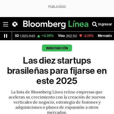
PUBLICIDAD
Ingresar
+0.35%
Visa
-2.15%
MercadoLibre
1,920.645
362.50
1,821.79
INNOVACIÓN
Las diez startups
brasileñas para fijarse en
este 2025
La lista de Bloomberg Línea reúne empresas que
aceleran su crecimiento con la creación de nuevos
verticales de negocio, estrategia de fusiones y
adquisiciones o planes de expansión a otros
mercados.